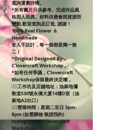
查詢運費詳情。
*所有圖片只供參考。完成作品風
格因人而異。材料供應會因貨源而
變動,歡迎查詢及訂造, 謝謝！
100% Real Flower ＆
Handmade
全人手設計，每一個都是獨一無
二！
*Original Designed By
C'lovercraft Workshop 。
*如有任何爭議，C’lovercraft
Workshop保留最終決定權 。
👉🏻工作坊及店舖地址：油麻地彌
敦道530號永僑大厦14樓D室（油
麻地A2出口）
👉🏻營業時間：星期二至日 3pm-
8pm (如需購物 敬請預約)
Instagram ID: Clovercraft
Workshop