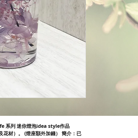
ife 系列 迷你燈泡idea style作品
及花材）。 (燈座額外加錢） 簡介：已