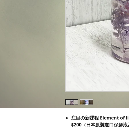
注目の新課程 Element of l
$200（日本原裝進口保鮮液