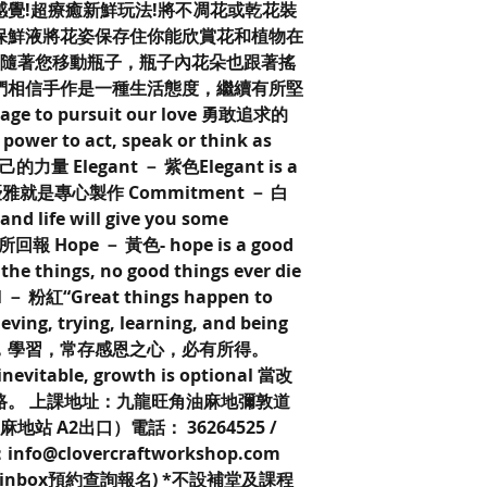
覺!超療癒新鮮玩法!將不凋花或乾花裝
保鮮液將花姿保存住你能欣賞花和植物在
。隨著您移動瓶子，瓶子內花朵也跟著搖
們相信手作是一種生活態度，繼續有所堅
age to pursuit our love 勇敢追求的
wer to act, speak or think as
力量 Elegant － 紫色Elegant is a
 art 優雅就是專心製作 Commitment － 白
nd life will give you some
 Hope － 黃色- hope is a good
the things, no good things ever die
 粉紅“Great things happen to
eving, trying, learning, and being
，嘗試，學習，常存感恩之心，必有所得。
evitable, growth is optional 當改
路。 上課地址：九龍旺角油麻地彌敦道
地站 A2出口）電話： 36264525 /
info@clovercraftworkshop.com
l或inbox預約查詢報名) *不設補堂及課程