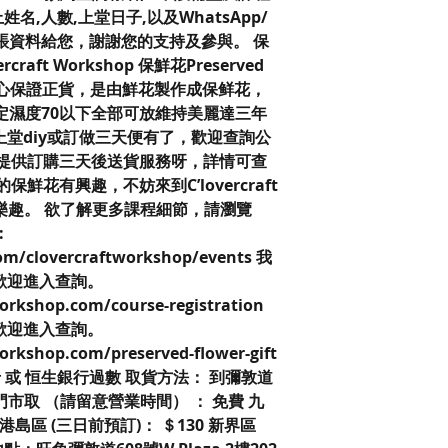
名,人數,上堂日子,以及WhatsApp/
賬資料給您，謝謝您的支持及參與。 保
craft Workshop 保鮮花Preserved
，信心保證正貨，是由鮮花製作成保鲜花，
定濕度70以下全部可放維持美麗達三年
堂diy或訂做三天便有了，歡迎查詢公
有提供訂購三天後送貨服務呀，詳情可查
鮮花有興趣，不妨來到C’lovercraft
的樂趣。 欲了解更多課程細節，請瀏覽
:
om/clovercraftworkshop/events 我
歡迎進入查詢。
orkshop.com/course-registration
歡迎進入查詢。
orkshop.com/preserved-flower-gift
卡 或 恒生銀行過數 取貨方法： 到彌敦道
2號鋪門市取 （請留意營業時間） ： 免費 九
港島區 (三日前預訂)： ＄130 新界區