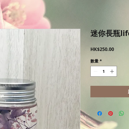
迷你長瓶lif
價
HK$250.00
格
數量
*