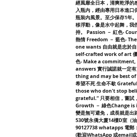
經風靡全日本，清爽乾淨的感
入瓶內，經由專用日本進口
瓶裝內風景。至少保存1年
移浮動，像是水中起舞，我
持。 Passion － 紅色- Cour
熱情 Freedom － 藍色- The po
one wants 自由就是忠於自己的
self-crafted work of
色- Make a commitment, a
answers 實行誠諾就一定有所回報
thing and may be best of 
希望不死 生命不歇 Grateful －
those who don't stop beli
grateful.” 只要相信
Growth － 綠色Change is in
變是無可避免，成長就是出
530號永僑大廈14樓D室（油麻
90127738 whatapps 電郵：
(歡迎WhatsApp 或emai