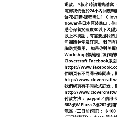
退款。 *報名時請電郵請寫上姓
電郵我們會於24小內回覆轉
鮮花-訂購-課程需知］ C'lover
flower是日本原裝進口
悉心保養於溫度30以下及隱
以上不凋謝，有需要揾我們上
司團體包堂及訂購。 我們
詢送貨費用。 如果你對美麗的保
Workshop體驗設計製作
Clovercraft Facebook版面
https://www.facebook.c
們網頁有不同課程時間表，
http://www.clovercraftw
我們網頁有不同款式訂造，
http://www.clovercraftw
付款方法： paypal／信用
608號W Plaza 2樓20
龍區（三日前預訂)： ＄100 