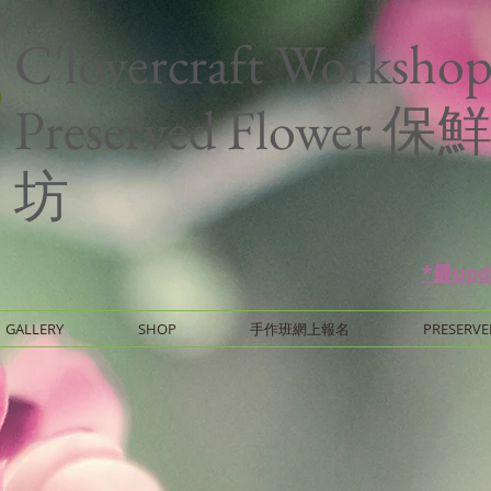
C'lovercraft Worksho
Preserved Flower
坊
*最up
GALLERY
SHOP
手作班網上報名
PRESERVE