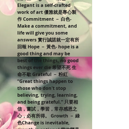
Elegant is a self-crafted
work of art 優雅就是專心製
作 Commitment － 白色-
Make a commitment, and
life will give you some
answers 實行誠諾就一定有所
回報 Hope － 黃色- hope is a
good thing and may be
best of the things, no good
things ever die 希望不死 生
命不歇 Grateful － 粉紅
“Great things happen to
those who don't stop
believing, trying, learning,
and being grateful.” 只要相
信，嘗試，學習，常存感恩之
心，必有所得。 Growth － 綠
色Change is inevitable,