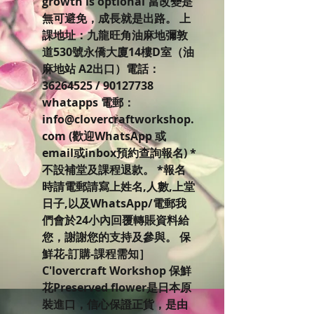
growth is optional 當改變是
無可避免，成長就是出路。 上
課地址：九龍旺角油麻地彌敦
道530號永僑大廈14樓D室（油
麻地站 A2出口）電話：
36264525 / 90127738
whatapps 電郵：
info@clovercraftworkshop.
com (歡迎WhatsApp 或
email或inbox預約查詢報名) *
不設補堂及課程退款。 *報名
時請電郵請寫上姓名,人數,上堂
日子,以及WhatsApp/電郵我
們會於24小內回覆轉賬資料給
您，謝謝您的支持及參與。 保
鮮花-訂購-課程需知］
C'lovercraft Workshop 保鮮
花Preserved flower是日本原
裝進口，信心保證正貨，是由