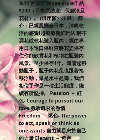
系列 迷你燈泡idea style作品
$200（日本原裝進口保鮮液及
花材）。 (燈座額外加錢） 簡
介：已經風靡全日本，清爽乾
淨的感覺!超療癒新鮮玩法!將不
凋花或乾花裝入瓶內，經由專
用日本進口保鮮液將花姿保存
住你能欣賞花和植物在瓶裝內
風景。至少保存1年。隨著您移
動瓶子，瓶子內花朵也跟著搖
移浮動，像是水中起舞，我們
相信手作是一種生活態度，繼
續有所堅持。 Passion － 紅
色- Courage to pursuit our
love 勇敢追求的熱情
Freedom － 藍色- The power
to act, speak or think as
one wants 自由就是忠於自己
的力量 Elegant － 紫色