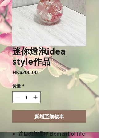
迷你燈泡idea
style作品
價
HK$200.00
格
數量
*
新增至購物車
注目の新課程 Element of life