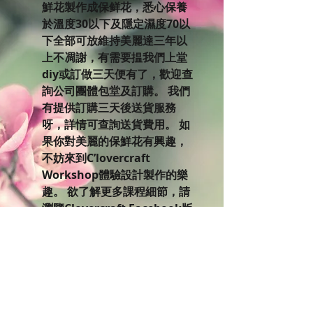
鮮花製作成保鲜花，悉心保養
於溫度30以下及隱定濕度70以
下全部可放維持美麗達三年以
上不凋謝，有需要揾我們上堂
diy或訂做三天便有了，歡迎查
詢公司團體包堂及訂購。 我們
有提供訂購三天後送貨服務
呀，詳情可查詢送貨費用。 如
果你對美麗的保鮮花有興趣，
不妨來到C’lovercraft
Workshop體驗設計製作的樂
趣。 欲了解更多課程細節，請
瀏覽Clovercraft Facebook版
面:
https://www.facebook.com
/clovercraftworkshop/even
ts 我們網頁有不同課程時間
表，歡迎進入查詢。
http://www.clovercraftwor