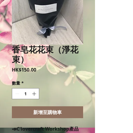
香皂花花束（淨花
束）
價
HK$150.00
格
數量
*
新增至購物車
📣C'lovercraft Workshop產品