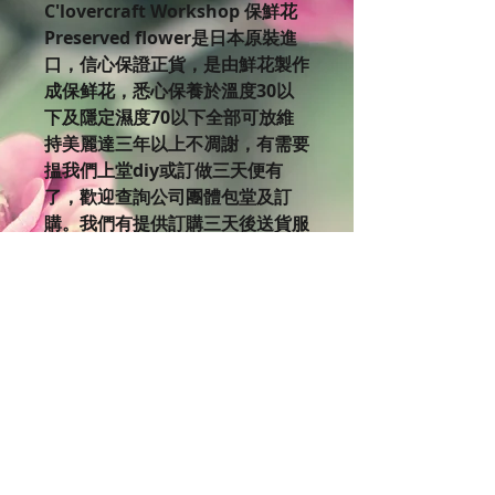
C'lovercraft Workshop 保鮮花
Preserved flower是日本原裝進
口，信心保證正貨，是由鮮花製作
成保鲜花，悉心保養於溫度30以
下及隱定濕度70以下全部可放維
持美麗達三年以上不凋謝，有需要
揾我們上堂diy或訂做三天便有
了，歡迎查詢公司團體包堂及訂
購。我們有提供訂購三天後送貨服
務呀，詳情可查詢送貨費用。
如果你對美麗的保鮮花有興趣，不
妨來到C’lovercraft Workshop體
驗設計製作的樂趣。 欲了解更多
課程細節，
請瀏覽Clovercraft Facebook版
面: https://www.facebook.co
m/clovercraftworkshop/even
ts
我們網頁有不同課程時間表，歡迎