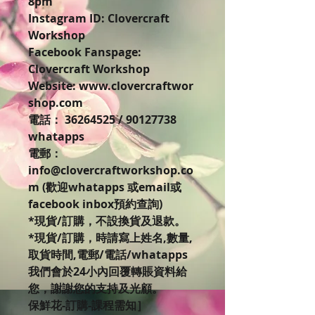
8pm
Instagram ID: Clovercraft
Workshop
Facebook Fanspage:
Clovercraft Workshop
Website: www.clovercraftwor
shop.com
電話： 36264525 / 90127738
whatapps
電郵：
info@clovercraftworkshop.co
m (歡迎whatapps 或email或
facebook inbox預約查詢)
*現貨/訂購，不設換貨及退款。
*現貨/訂購，時請寫上姓名,數量,
取貨時間,電郵/電話/whatapps
我們會於24小內回覆轉賬資料給
您，謝謝您的支持及光顧。
保鮮花-訂購-課程需知］