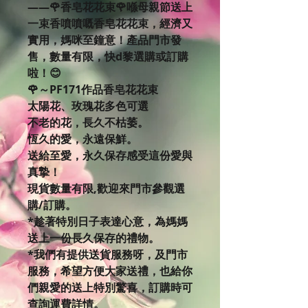
——🌹香皂花花束🌹喺母親節送上
一束香噴噴嘅香皂花花束，經濟又
實用，媽咪至鐘意！產品門市發
售，數量有限，快d黎選購或訂購
啦！😊
🌹～PF171作品香皂花花束
太陽花、玫瑰花多色可選
不老的花，長久不枯萎。
恆久的愛，永遠保鮮。
送給至愛，永久保存感受這份愛與
真摯！
現貨數量有限,歡迎來門市參觀選
購/訂購。
*趁著特別日子表達心意，為媽媽
送上一份長久保存的禮物。
*我們有提供送貨服務呀，及門市
服務，希望方便大家送禮，也給你
們親愛的送上特別驚喜，訂購時可
查詢運費詳情。