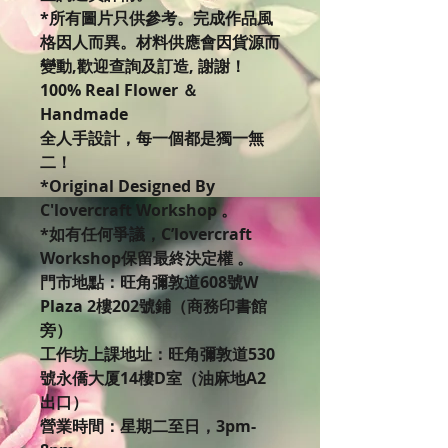
*所有圖片只供參考。完成作品風
格因人而異。材料供應會因貨源而
變動,歡迎查詢及訂造, 謝謝！
100% Real Flower ＆
Handmade
全人手設計，每一個都是獨一無
二！
*Original Designed By
C'lovercraft Workshop 。
*如有任何爭議，C’lovercraft
Workshop保留最終決定權 。
門市地點：旺角彌敦道608號W
Plaza 2樓202號鋪（商務印書館
旁）
工作坊上課地址：旺角彌敦道530
號永僑大厦14樓D室（油麻地A2
出口）
營業時間：星期二至日，3pm-