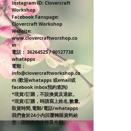
Instagram ID: Clovercraft
Workshop
Facebook Fanspage:
Clovercraft Workshop
Website:
www.clovercraftworshop.co
m
電話： 36264525 / 90127738
whatapps
電郵：
info@clovercraftworkshop.co
m (歡迎whatapps 或email或
facebook inbox預約查詢)
*現貨/訂購，不設換貨及退款。
*現貨/訂購，時請寫上姓名,數量,
取貨時間,電郵/電話/whatapps
我們會於24小內回覆轉賬資料給
您，謝謝您的支持及光顧。