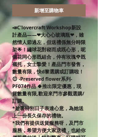
新增至購物車
📣C'lovercraft Workshop新設
計產品——❤大心心玻璃瓶❤，雖
然情人節過左，但送禮係無分時限
架🌟！繡球花對砌而成既心形，呢
個花同心形既組合，仲有玫瑰🌹既
襯托，女士摯愛！產品門市發售，
數量有限，快d黎選購或訂購啦！
😊 -Preserved flower系列-
PF074作品 🍀推出限定優惠，現
貨數量有限,歡迎來門市參觀選購/
訂購。
*趁著特別日子表達心意，為她送
上一份長久保存的禮物。
*我們有提供送貨服務呀，及門市
服務，希望方便大家送禮，也給你