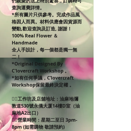
們親愛的送上特別驚喜，訂購時可
查詢運費詳情。
*所有圖片只供參考。完成作品風
格因人而異。材料供應會因貨源而
變動,歡迎查詢及訂造, 謝謝！
100% Real Flower ＆
Handmade
全人手設計，每一個都是獨一無
二！
*Original Designed By
C'lovercraft Workshop 。
*如有任何爭議，C’lovercraft
Workshop保留最終決定權 。
👉🏻工作坊及店舖地址：油麻地彌
敦道530號永僑大厦14樓D室（油
麻地A2出口）
👉🏻營業時間：星期二至日 3pm-
8pm (如需購物 敬請預約)