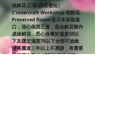
保鮮花-訂購-課程需知］
C'lovercraft Workshop 保鮮花
Preserved flower是日本原裝進
口，信心保證正貨，是由鮮花製作
成保鲜花，悉心保養於溫度30以
下及隱定濕度70以下全部可放維
持美麗達三年以上不凋謝，有需要
揾我們上堂diy或訂做三天便有
了，歡迎查詢公司團體包堂及訂
購。
如果你對美麗的保鮮花有興趣，不
妨來到C’lovercraft Workshop體
驗設計製作的樂趣。 欲了解更多
課程細節，
請瀏覽Clovercraft Facebook版
面:
https://www.facebook.com/cl
overcraftworkshop/events