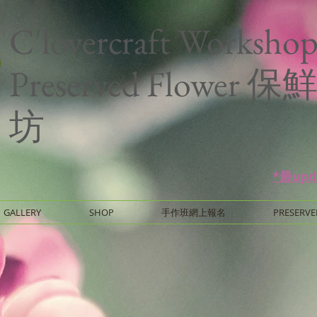
C'lovercraft Worksho
Preserved Flower
坊
*最up
GALLERY
SHOP
手作班網上報名
PRESERVE