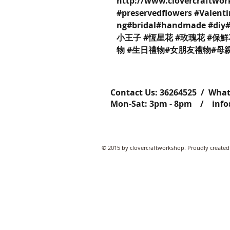
http://www.clovercraftwor
#preservedflowers #Valent
ng#bridal#handmade #d
小王子 #恆星花 #玫瑰花 #保鮮
物 #生日禮物#女朋友禮物#母
Contact Us: ​​​​​​​​​​​​​​​​​​​​362645
Mon-Sat: 3pm - 8pm /
inf
© 2015 by clovercraftworkshop. Proudly created