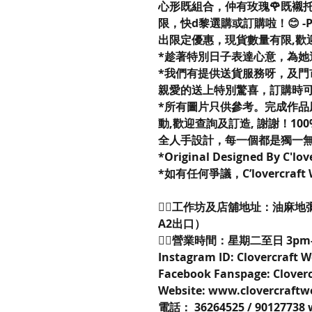
心形既組合，仲有玫瑰🌹既襯
限，快d黎選購或訂購啦！😊 -Pres
出限定優惠，現貨數量有限,歡
*趁著特別日子表達心意，為她
*我們有提供送貨服務呀，及門
親愛的送上特別驚喜，訂購時
*所有圖片只供參考。完成作品
動,歡迎查詢及訂造, 謝謝！100% R
全人手設計，每一個都是獨一
*Original Designed By C'lo
*如有任何爭議，C’lovercraf
👉🏻工作坊及店舖地址：油麻地
A2出口）
👉🏻營業時間：星期二至日 3pm
Instagram ID: Clovercraft
Facebook Fanspage: Clover
Website: www.clovercraft
電話： 36264525 / 90127738