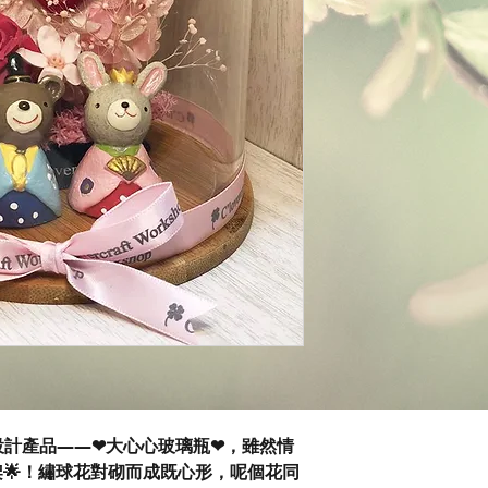
kshop新設計產品——❤大心心玻璃瓶❤，雖然情
🌟！繡球花對砌而成既心形，呢個花同