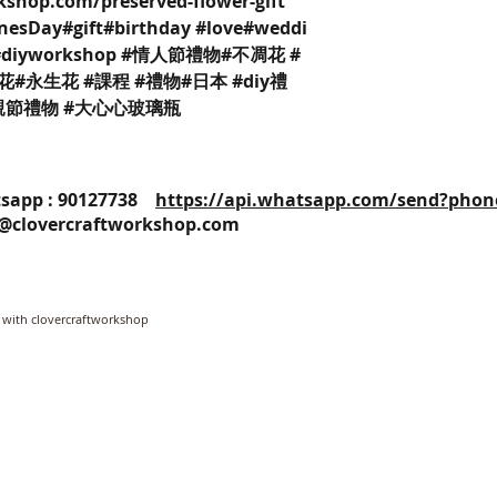
kshop.com/preserved-flower-gift
inesDay#gift#birthday #love#weddi
iy#diyworkshop #情人節禮物#不凋花 #
花#永生花 #課程 #禮物#日本 #diy禮
親節禮物 #大心心玻璃瓶
25 / Whatsapp : 90127738
https://api.whatsapp.com/send?phon
o@clovercraftworkshop.com
 with clovercraftworkshop