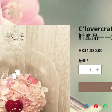
C'lovercr
計產品——
價
HK$1,380.00
格
數量
*