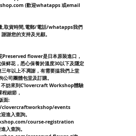
kshop.com (歡迎whatapps 或email
。
取貨時間,電郵/電話/whatapps我們
，謝謝您的支持及光顧。
保鮮花Preserved flower是日本原裝進口，
保鲜花，悉心保養於溫度30以下及隱定
達三年以上不凋謝，有需要揾我們上堂
查詢公司團體包堂及訂購。
C’lovercraft Workshop體驗
課程細節，
k版面:
/clovercraftworkshop/events
歡迎進入查詢。
kshop.com/course-registration
迎進入查詢。