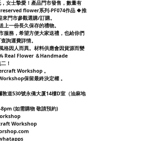
托，女士摯愛！產品門市發售，數量有
erved flower系列-PF074作品 🍀推
迎來門市參觀選購/訂購。
送上一份長久保存的禮物。
市服務，希望方便大家送禮，也給你們
可查詢運費詳情。
風格因人而異。材料供應會因貨源而變
eal Flower ＆Handmade
無二！
vercraft Workshop 。
t Workshop保留最終決定權 。
彌敦道530號永僑大厦14樓D室（油麻地
-8pm (如需購物 敬請預約)
 Workshop
craft Workshop
worshop.com
 whatapps