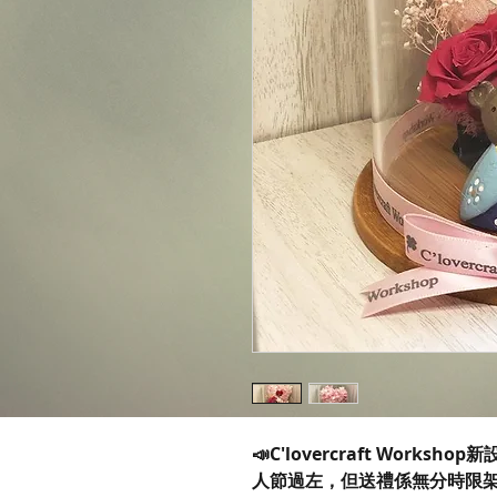
📣C'lovercraft Wor
人節過左，但送禮係無分時限架