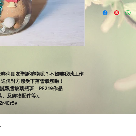
好送咩俾朋友聖誕禮物呢？不如嚟我哋工作
，送俾對方感受下落雪氣氛啦！
 - 聖誕飄雪玻璃瓶班 – PF219作品
具、及飾物配件等)。
2r4Er5v
。