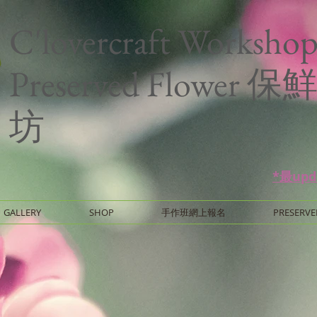
C'lovercraft Worksho
Preserved Flower
坊
*最up
GALLERY
SHOP
手作班網上報名
PRESERVE