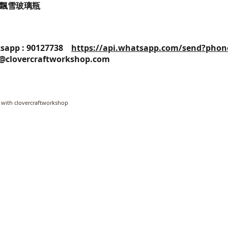
誕飄雪玻璃瓶
25 / Whatsapp : 90127738
https://api.whatsapp.com/send?phon
o@clovercraftworkshop.com
 with clovercraftworkshop