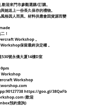
限,歡迎來門市參觀選購/訂購。
他與她送上一份長久保存的禮物。
品風格因人而異。材料供應會因貨源而變
dmade
無二！
overcraft Workshop 。
ft Workshop保留最終決定權 。
道530號永僑大厦14樓D室
-9pm
ft Workshop
vercraft Workshop
aftworshop.com
pp:90127738 https://goo.gl/38QaFb
workshop.com (歡迎
k inbox預約查詢)