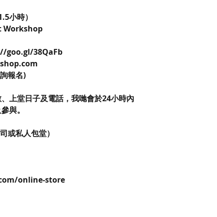
1.5小時）
 Workshop
//goo.gl/38QaFb
kshop.com
查詢報名)
數、上堂日子及電話，我哋會於24小時內
及參與。
公司或私人包堂）
com/online-store