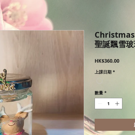
Christmas
聖誕飄雪玻
價
HK$360.00
格
上課日期
*
數量
*