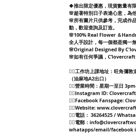
🍀推出限定優惠，現貨數量有
🌸趁著特別日子表達心意，為
🌸所有圖片只供參考，完成作
動，歡迎查詢及訂造。
🌸100% Real Flower ＆Han
全人手設計，每一個都是獨一
🌸Original Designed By C'l
🌸如有任何爭議，C’lovercra
👉🏻工作坊上課地址：旺角彌敦
（油麻地A2出口）
👉🏻營業時間：星期一至日 3pm
👉🏻Instagram ID: Clovercra
👉🏻Facebook Fanspage: Clo
👉🏻Website: www.clovercr
👉🏻電話： 36264525 / Whatsa
👉🏻電郵：info@clovercraft
whatapps/email/faceboo