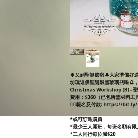
🌲又到聖誕節啦🔔大家準備
坊玩返個聖誕飄雪玻璃瓶啦🔮
Christmas Workshop (B)
費用：$360（已包所需材料工
👉🏻報名及付款: https://bit.ly/
*或可訂造購買
*最少三人開班，每班名額有限
*二人同行每位減$20