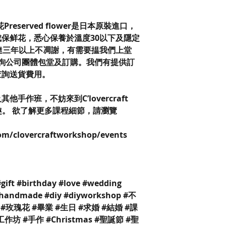
保鮮花Preserved flower是日本原裝進口，
保鲜花，悉心保養於溫度30以下及隱定
達三年以上不凋謝，有需要揾我們上堂
查詢公司團體包堂及訂購。我們有提供訂
查詢送貨費用。
手作班，不妨來到C’lovercraft
樂趣。 欲了解更多課程細節，請瀏覽
com/clovercraftworkshop/events
#gift #birthday #love #wedding
 #handmade #diy #diyworkshop #不
#玫瑰花 #畢業 #生日 #求婚 #結婚 #課
作坊 #手作 #Christmas #聖誕節 #聖