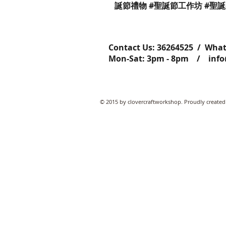
誕節禮物 #聖誕節工作坊 #聖
Contact Us: ​​​​​​​​​​​​​​​​​​​​362645
Mon-Sat: 3pm - 8pm /
inf
© 2015 by clovercraftworkshop. Proudly created