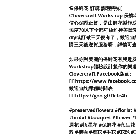
🌸保鮮花-訂購-課程需知］
C'lovercraft Workshop 
信心保證正貨，是由鮮花製作成
濕度70以下全部可放維持美麗
diy或訂做三天便有了，歡迎
購三天後送貨服務呀，詳情可
如果你對美麗的保鮮花有興趣及其他
Workshop體驗設計製作的
Clovercraft Facebook版面:
👉🏻https://www.facebook.
歡迎查詢課程時間表
👉🏻https://goo.gl/Dcfe4b
#preservedflowers #florist 
#bridal #bouquet #flower
凋花 #恆星花 #保鮮花 #永生花 
程 #禮物 #襟花 #手花 #花球 #工