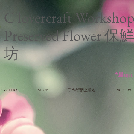
C'lovercraft Worksho
Preserved Flower
坊
*最up
GALLERY
SHOP
手作班網上報名
PRESERVE