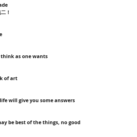
ade
無二！
e
r think as one wants
k of art
ife will give you some answers
may be best of the things, no good