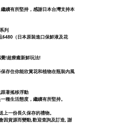
，繼續有所堅持，感謝日本台灣支持本
 系列
125作品$480（日本原裝進口保鮮液及花
覺!超療癒新鮮玩法!
姿保存住你能欣賞花和植物在瓶裝內風
也跟著搖移浮動
是一種生活態度，繼續有所堅持。
送上一份長久保存的禮物。
因貨源而變動,歡迎查詢及訂造, 謝