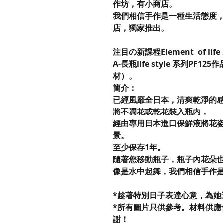
作坊，有小商店。
我們相信手作是一種生活態度
店，獨家推出。
注目の新課程Element of life
A-長瓶life style 系列PF
材）。
簡介：
已經風靡全日本，清爽乾淨的感
將不凋花或乾花裝入瓶內，
經由專用日本進口保鮮液將花
景。
至少保存1年。
隨著您移動瓶子，瓶子內花朵
像是水中起舞，我們相信手作
*趁著特別日子表達心意，為她
*所有圖片只供參考。材料供應會
謝！