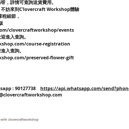
務呀，詳情可查詢送貨費用。
C’lovercraft Workshop體驗
課程細節，
k版
com/clovercraftworkshop/events
歡迎進入查詢。
kshop.com/course-registration
迎進入查詢。
kshop.com/preserved-flower-gift
25 / Whatsapp : 90127738
https://api.whatsapp.com/send?phon
o@clovercraftworkshop.com
 with clovercraftworkshop