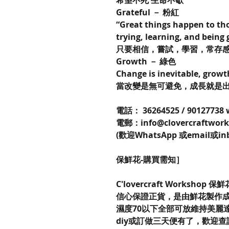
希望不死 生命不歇
Grateful － 粉紅
“Great things happen to tho
trying, learning, and being 
只要相信，嘗試，學習，常存
Growth － 綠色
Change is inevitable, growt
當改變是無可避免，成長就是
電話： 36264525 / 90127738
電郵：info@clovercraftwor
(歡迎WhatsApp 或email或in
保鮮花-購買需知］
C'lovercraft Workshop 
信心保證正貨，是由鮮花製作成
濕度70以下全部可放維持美麗
diy或訂做三天便有了，歡迎