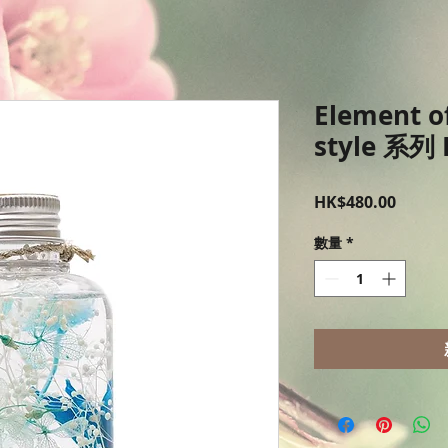
Element of
style 系列
價
HK$480.00
格
數量
*