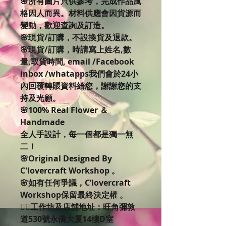
🌸所有圖片只供參考，完成作品風
格因人而異。材料供應會因貨源而
變動，歡迎查詢及訂造。
🌸現貨/訂購，不設換貨及退款。
🌸現貨/訂購，時請寫上姓名,數
量,取貨時間, email /Facebook
inbox /whatapps我們會於24小
內回覆轉賬資料給您，謝謝您的支
持及光顧。
🌸100% Real Flower ＆
Handmade
全人手設計，每一個都是獨一無
二！
🌸Original Designed By
C'lovercraft Workshop 。
🌸如有任何爭議，C’lovercraft
Workshop保留最終決定權 。
👉🏻工作坊及店舖地址：旺角彌敦
道530號永僑大厦14樓D室