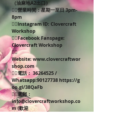
（油麻地A2出口）
👉🏻營業時間：星期一至日 3pm-
8pm
👉🏻Instagram ID: Clovercraft
Workshop
👉🏻Facebook Fanspage:
Clovercraft Workshop
👉🏻
Website: www.clovercraftwor
shop.com
👉🏻電話： 36264525 /
Whatsapp:90127738 https://g
oo.gl/38QaFb
👉🏻電郵：
info@clovercraftworkshop.co
m (歡迎
whatapps/email/facebook
inbox預約查詢)
🌸保鮮花-訂購-課程需知］