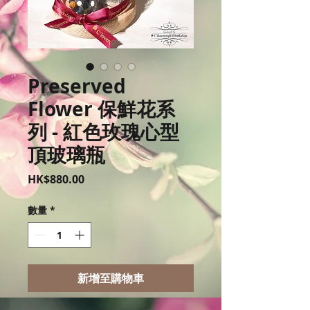
Preserved
Flower 保鮮花系
列 - 紅色玫瑰心型
頂玻璃瓶
價
HK$880.00
格
數量
*
新增至購物車