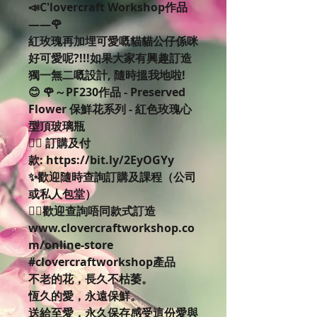
📣C'lovercraft Workshop作品
——🌹
紅玫瑰再加埋可愛嘅貓貓公仔係咪
好可愛呢?!!!如果大家有興趣訂造
獨一無二嘅設計, 隨時搵我地啦!
😊 🌹～PF230作品 - Preserved
Flower 保鮮花系列 - 紅色玫瑰心
型頂玻璃瓶
👉🏻 訂購及付
款: https://bit.ly/2EyOGYy
✨歡迎隨時查詢訂購及課程（公司
或私人包堂）
👉🏻歡迎查詢唔同款式訂造
www.clovercraftworkshop.co
m/online-store
#clovercraftworkshop產品
不老的花，長久不枯萎。
恆久的愛，永遠保鮮。
送給至愛，永久保存感受這份愛與