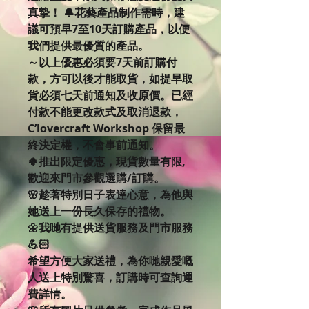
真摯！ 🔔花藝產品制作需時，建
議可預早7至10天訂購產品，以便
我們提供最優質的產品。
～以上優惠必須要7天前訂購付
款，方可以後才能取貨，如提早取
貨必須七天前通知及收原價。已經
付款不能更改款式及取消退款，
C’lovercraft Workshop 保留最
終決定權，不會事前通知。
🍀推出限定優惠，現貨數量有限,
歡迎來門市參觀選購/訂購。
🌸趁著特別日子表達心意，為他與
她送上一份長久保存的禮物。
🌼我哋有提供送貨服務及門市服務
💪🏻
希望方便大家送禮，為你哋親愛嘅
人送上特別驚喜，訂購時可查詢運
費詳情。