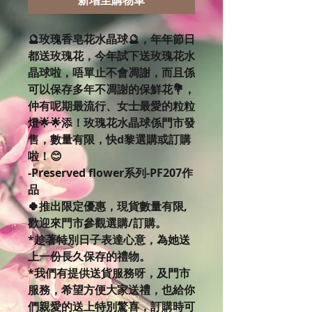
新增至購物車
🔮玫瑰香皂花水晶球🔮，年年節日
都送玫瑰花，今年試下送玫瑰花水
晶球啦，唔單止不會凋謝，而且係
可以保存多年不凋謝的保鮮花💐，
仲有呢期最流行、女士最愛的粒粒
燈🌟🌟添！玫瑰花水晶球係門市發
售，數量有限，快d黎選購或訂購
啦！😊
-Preserved flower系列-PF207作
品
🍀推出限定優惠，現貨數量有限,
歡迎來門市參觀選購/訂購。
*趁著特別日子表達心意，為她送
上一份長久保存的禮物。
*我們有提供送貨服務呀，及門市
服務，希望方便大家送禮，也給你
們親愛的送上特別驚喜，訂購時可