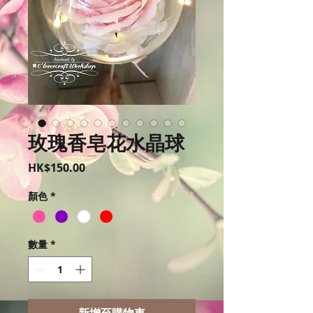
玫瑰香皂花水晶球
價
HK$150.00
格
顏色
*
數量
*