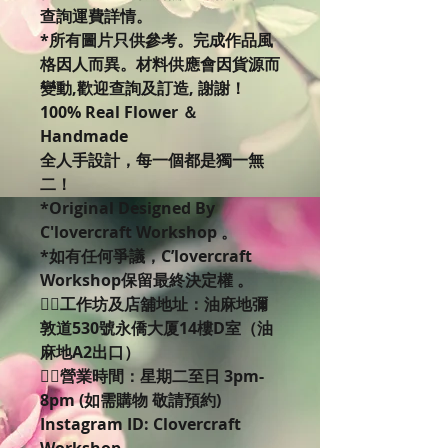
查詢運費詳情。
*所有圖片只供參考。完成作品風
格因人而異。材料供應會因貨源而
變動,歡迎查詢及訂造, 謝謝！
100% Real Flower ＆
Handmade
全人手設計，每一個都是獨一無
二！
*Original Designed By
C'lovercraft Workshop 。
*如有任何爭議，C’lovercraft
Workshop保留最終決定權 。
👉🏻工作坊及店舖地址：油麻地彌
敦道530號永僑大厦14樓D室（油
麻地A2出口）
👉🏻營業時間：星期二至日 3pm-
8pm (如需購物 敬請預約)
Instagram ID: Clovercraft