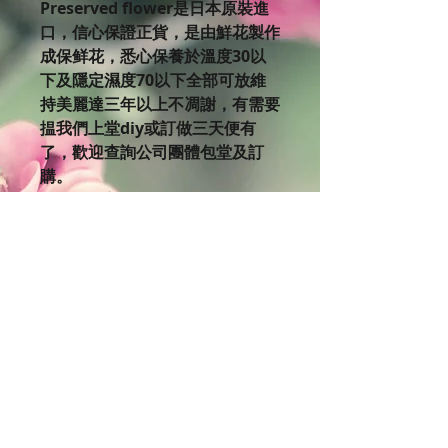
Preserved flower是日本原裝進
口，信心保證正貨，是由鮮花製作
成保鲜花，悉心保養於溫度30以
下及隱定濕度70以下全部可放維
持美麗達三年以上不凋謝，有需要
揾我們上堂diy或訂做三天便有
了，歡迎查詢公司團體包堂及訂
購。
如果你對美麗的保鮮花有興趣，不
妨來到C’lovercraft Workshop體
驗設計製作的樂趣。 欲了解更多
課程細節，
請瀏覽Clovercraft Facebook版
面:
https://www.facebook.com/cl
overcraftworkshop/events
我們網頁有不同課程時間表，歡迎
進入查詢。
http://www.clovercraftworks