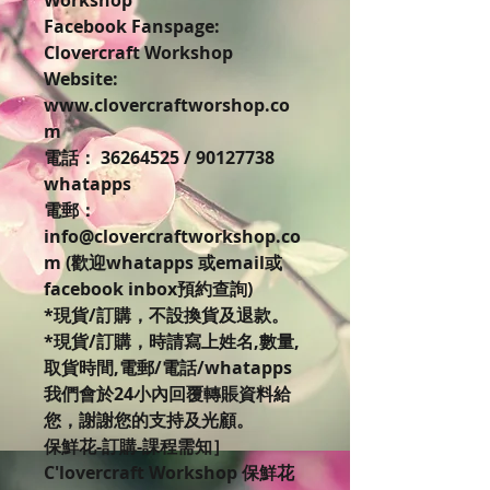
Workshop
Facebook Fanspage:
Clovercraft Workshop
Website:
www.clovercraftworshop.co
m
電話： 36264525 / 90127738
whatapps
電郵：
info@clovercraftworkshop.co
m (歡迎whatapps 或email或
facebook inbox預約查詢)
*現貨/訂購，不設換貨及退款。
*現貨/訂購，時請寫上姓名,數量,
取貨時間,電郵/電話/whatapps
我們會於24小內回覆轉賬資料給
您，謝謝您的支持及光顧。
保鮮花-訂購-課程需知］
C'lovercraft Workshop 保鮮花