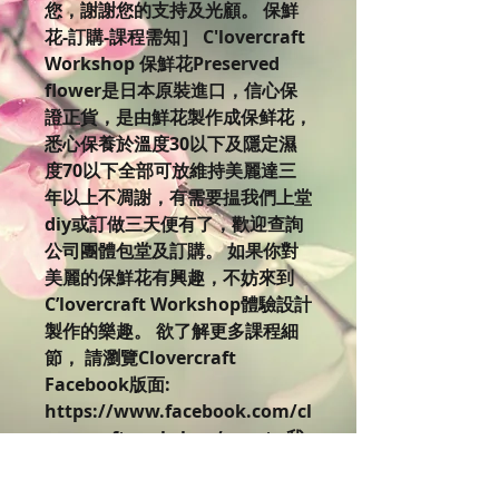
您，謝謝您的支持及光顧。 保鮮
花-訂購-課程需知］ C'lovercraft
Workshop 保鮮花Preserved
flower是日本原裝進口，信心保
證正貨，是由鮮花製作成保鲜花，
悉心保養於溫度30以下及隱定濕
度70以下全部可放維持美麗達三
年以上不凋謝，有需要揾我們上堂
diy或訂做三天便有了，歡迎查詢
公司團體包堂及訂購。 如果你對
美麗的保鮮花有興趣，不妨來到
C’lovercraft Workshop體驗設計
製作的樂趣。 欲了解更多課程細
節， 請瀏覽Clovercraft
Facebook版面:
https://www.facebook.com/cl
overcraftworkshop/events 我
們網頁有不同課程時間表，歡迎進
入查詢。