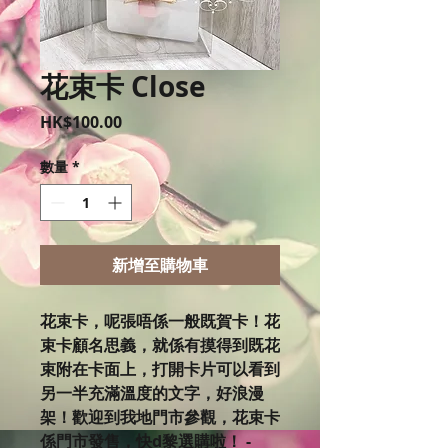
花束卡 Close
價
HK$100.00
格
數量
*
新增至購物車
花束卡，呢張唔係一般既賀卡！花
束卡顧名思義，就係有摸得到既花
束附在卡面上，打開卡片可以看到
另一半充滿溫度的文字，好浪漫
架！歡迎到我地門市參觀，花束卡
係門市發售，快d黎選購啦！ -