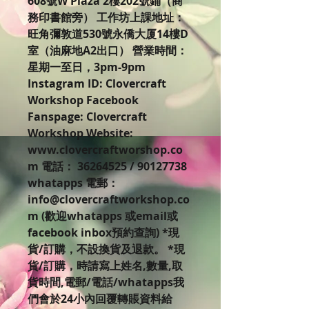
608號W Plaza 2樓202號鋪（商
務印書館旁） 工作坊上課地址：
旺角彌敦道530號永僑大厦14樓D
室（油麻地A2出口） 營業時間：
星期一至日，3pm-9pm
Instagram ID: Clovercraft
Workshop Facebook
Fanspage: Clovercraft
Workshop Website:
www.clovercraftworshop.co
m 電話： 36264525 / 90127738
whatapps 電郵：
info@clovercraftworkshop.co
m (歡迎whatapps 或email或
facebook inbox預約查詢) *現
貨/訂購，不設換貨及退款。 *現
貨/訂購，時請寫上姓名,數量,取
貨時間,電郵/電話/whatapps我
們會於24小內回覆轉賬資料給