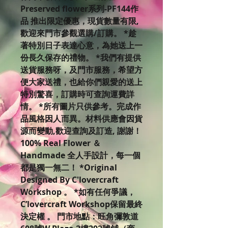
Preserved flower系列-PF144作
品 推出限定優惠，現貨數量有限,
歡迎來門市參觀選購/訂購。 *趁
著特別日子表達心意，為她送上一
份長久保存的禮物。 *我們有提供
送貨服務呀，及門市服務，希望方
便大家送禮，也給你們親愛的送上
特別驚喜，訂購時可查詢運費詳
情。 *所有圖片只供參考。完成作
品風格因人而異。材料供應會因貨
源而變動,歡迎查詢及訂造, 謝謝！
100% Real Flower ＆
Handmade 全人手設計，每一個
都是獨一無二！ *Original
Designed By C'lovercraft
Workshop 。 *如有任何爭議，
C’lovercraft Workshop保留最終
決定權 。 門市地點：旺角彌敦道