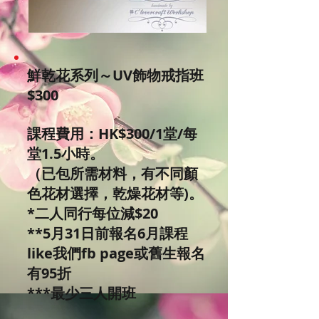
鮮乾花系列～UV飾物戒指班
$300
課程費用：HK$300/1堂/每
堂1.5小時。
（已包所需材料，有不同顏
色花材選擇，乾燥花材等)。
*二人同行每位減$20
**5月31日前報名6月課程
like我們fb page或舊生報名
有95折
***最少三人開班