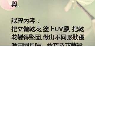
與。
課程內容：
把立體乾花,塗上UV膠, 把乾
花變得堅固,做出不同形狀優
雅田園風味，技巧及花藝設
計，屬於自己的乾花飾物。
永不凋謝的鮮花代表永恆的
愛，很適合來表達愛意心
意，快來親身製作表達心意
禮物呀！既環保又特別，作
為時尚飾品襯托衣服獨特品
味，成為隨身的裝飾，親手
做出獨一無二送給朋友禮品
更添心意。學生可享有優惠
價買材料包。