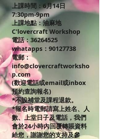
上課時間：6月14日
7:30pm-9pm
上課地點：油麻地
C'lovercraft Workshop
電話：36264525
whatapps：90127738
電郵：
info@clovercraftworksho
p.com
(歡迎電話或email或inbox
預約查詢報名)
*不設補堂及課程退款。
*報名時電郵請寫上姓名、人
數、上堂日子及電話，我們
會於24小時內回覆轉賬資料
給您，謝謝您的支持及參