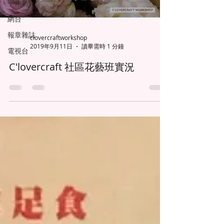
手作坊
網台
報章雜誌
clovercraftworkshop
2019年9月11日
讀畢需時 1 分鐘
電視台
C'lovercraft 社區花藝班實況