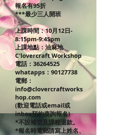
報名有95折
***最少三人開班
上課時間：10月12日-
8:15pm-9:45pm
上課地點：油麻地
C'lovercraft Workshop
電話：36264525
whatapps：90127738
電郵：
info@clovercraftworks
hop.com
(歡迎電話或email或
inbox預約查詢報名)
*不設補堂及課程退款。
*報名時電郵請寫上姓名、