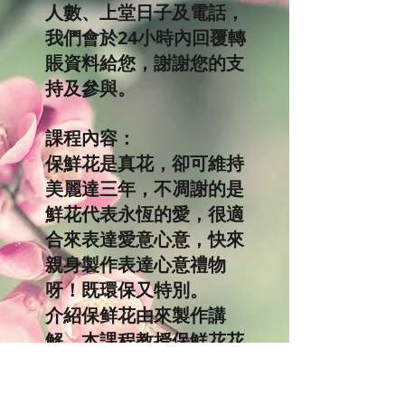
人數、上堂日子及電話，
我們會於24小時內回覆轉
賬資料給您，謝謝您的支
持及參與。
課程內容：
保鮮花是真花，卻可維持
美麗達三年，不凋謝的是
鮮花代表永恆的愛，很適
合來表達愛意心意，快來
親身製作表達心意禮物
呀！既環保又特別。
介紹保鲜花由來製作講
解，本課程教授保鮮花花
型設計、擺放在迷你玻璃
罩吊咀技巧及花藝設計。