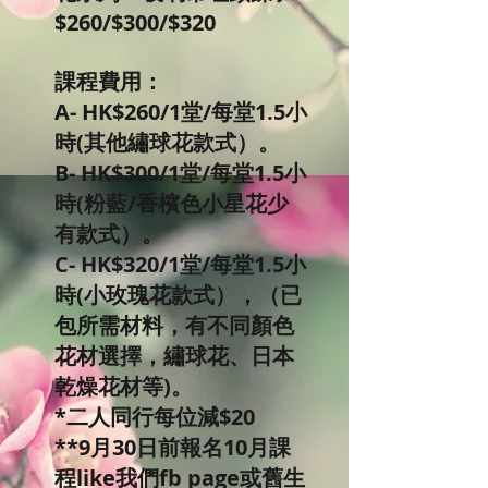
$260/$300/$320
課程費用：
A- HK$260/1堂/每堂1.5小
時(其他繡球花款式）。
B- HK$300/1堂/每堂1.5小
時(粉藍/香檳色小星花少
有款式）。
C- HK$320/1堂/每堂1.5小
時(小玫瑰花款式），（已
包所需材料，有不同顏色
花材選擇，繡球花、日本
乾燥花材等)。
*二人同行每位減$20
**9月30日前報名10月課
程like我們fb page或舊生