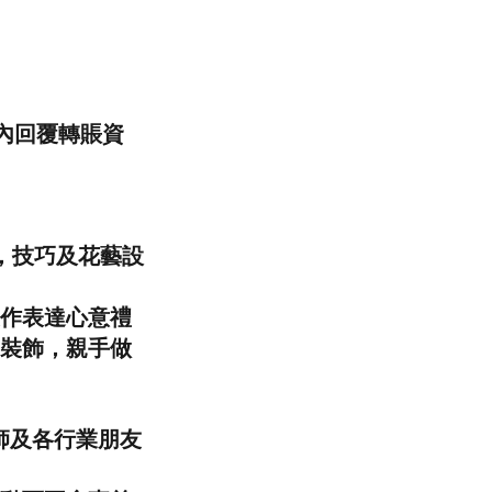
內回覆轉賬資
味，技巧及花藝設
作表達心意禮
裝飾，親手做
師及各行業朋友