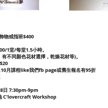
飾物戒指班$400
0/1堂/每堂1.5小時。
，有不同顏色花材選擇，乾燥花材等)。
20
10月課程like我們fb page或舊生報名有95折
班
日 7:30pm-9pm
lovercraft Workshop
5