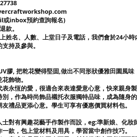
27738
ercraftworkshop.com
il或inbox預約查詢報名)
程退款。
寫上姓名、人數、上堂日子及電話，我們會於24小時
的支持及參與。
UV膠, 把乾花變得堅固,做出不同形狀優雅田園風
乾花飾物。
代表永恆的愛，很適合來表達愛意心意，快來親身製
特別，作為時尚飾品襯托衣服獨特品味，成為隨身的
朋友禮品更添心意。學生可享有優惠價買材料包。
人士對有興趣花藝手作製作而設，eg:準新娘、化妝
作一款，包上堂材料及用具，學習當中創作技巧。