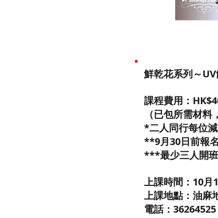
鮮乾花系列～UV
課程費用：HK$40
（已包所需材料
*二人同行每位減$
**9月30日前報名
***最少三人開
上課時間：10月18
上課地點：油麻地 C'
電話：3626452