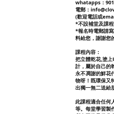
whatapps：901
電郵：info@clov
(歡迎電話或ema
*不設補堂及課
*報名時電郵請
料給您，謝謝您
課程內容：
把立體乾花,塗上
計，屬於自己的
永不凋謝的鮮花
物呀！既環保又
出獨一無二送給
此課程適合任何
等。每堂學習製