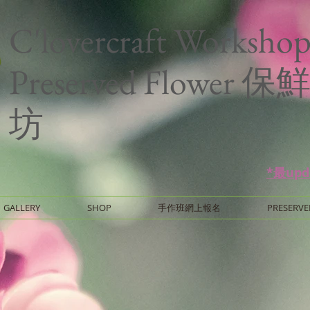
C'lovercraft Worksho
Preserved Flower
坊
*最up
GALLERY
SHOP
手作班網上報名
PRESERVE