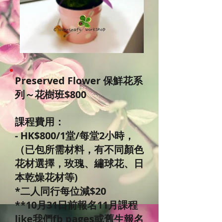
Preserved Flower 保鮮花系
列～花樹班$800
課程費用：
- HK$800/1堂/每堂2小時，
（已包所需材料，有不同顏色
花材選擇，玫瑰、繡球花、日
本乾燥花材等)
*二人同行每位減$20
**10月31日前報名11月課程
like我們fb pages或舊生報名