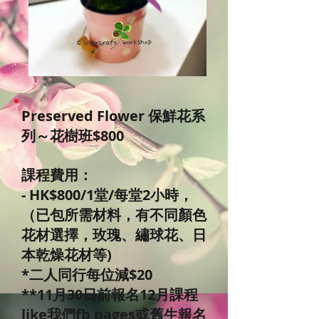
Preserved Flower 保鮮花系
列～花樹班$800
課程費用：
- HK$800/1堂/每堂2小時，
（已包所需材料，有不同顏色
花材選擇，玫瑰、繡球花、日
本乾燥花材等)
*二人同行每位減$20
**11月30日前報名12月課程
like我們fb pages或舊生報名