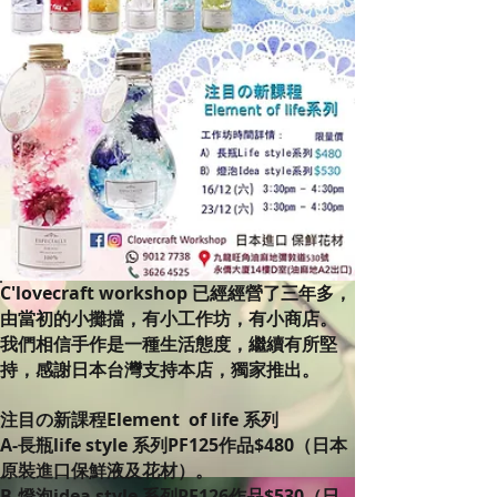
C'lovecraft workshop 已經經營了三年多，
由當初的小攤擋，有小工作坊，有小商店。
我們相信手作是一種生活態度，繼續有所堅
持，感謝日本台灣支持本店，獨家推出。
注目の新課程Element of life 系列
A-長瓶life style 系列PF125作品$480（日本
原裝進口保鮮液及花材）。
B-燈泡idea style 系列PF126作品$530（日