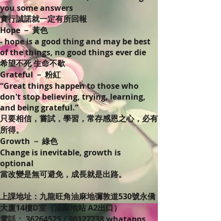
you some answers
實行誠諾就一定有所回報
Hope － 黃色
- hope is a good thing and may be best
of the things, no good things ever die
希望不死 生命不歇
Grateful － 粉紅
“Great things happen to those who
don't stop believing, trying, learning,
and being grateful.”
只要相信，嘗試，學習，常存感恩之心，必有
所得。
Growth － 綠色
Change is inevitable, growth is
optional
當改變是無可避免，成長就是出路。
上課地址：九龍旺角油麻地彌敦道530號永僑
大廈14樓D室（油麻地站 A2出口）
電話： 36264525 / 90127738 whatapps