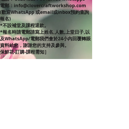
電郵：info@clovercraftworkshop.com
(歡迎WhatsApp 或email或inbox預約查詢
報名)
*不設補堂及課程退款。
*報名時請電郵請寫上姓名,人數,上堂日子,以
及WhatsApp/電郵我們會於24小內回覆轉賬
資料給您，謝謝您的支持及參與。
保鮮花-訂購-課程需知］
C'lovercraft Workshop 保鮮花Preserved
flower是日本原裝進口，信心保證正貨，是
由鮮花製作成保鲜花，悉心保養於溫度30以
下及隱定濕度70以下全部可放維持美麗達三
年以上不凋謝，有需要揾我們上堂diy或訂做
三天便有了，歡迎查詢公司團體包堂及訂購。
我們有提供訂購三天後送貨服務呀，詳情可查
詢送貨費用。
如果你對美麗的保鮮花有興趣，不妨來到
C’lovercraft Workshop體驗設計製作的樂