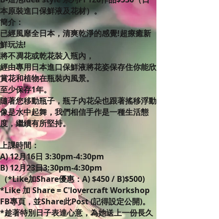
本原裝進口保鮮液及花材）。
簡介：
已經風靡全日本，清爽乾淨的感覺!超療癒新
鮮玩法!
將不凋花或乾花裝入瓶內，
經由專用日本進口保鮮液將花姿保存住你能欣
賞花和植物在瓶裝內風景。
至少保存1年。
隨著您移動瓶子，瓶子內花朵也跟著搖移浮動
像是水中起舞，我們相信手作是一種生活態
度，繼續有所堅持。
上課時間：
A) 12月16日 3:30pm-4:30pm
B) 12月23日3:30pm-4:30pm
（*Like加Share優惠：A) $450 / B)$500)
*Like 加 Share = C'lovercraft Workshop
FB專頁，並Share此Post (記得設定公開)。
*趁著特別日子表達心意，為她送上一份長久