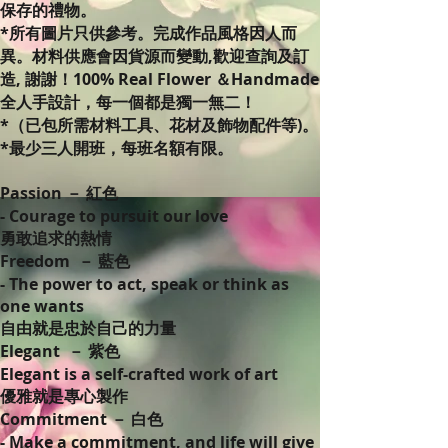
保存的禮物。
*所有圖片只供參考。完成作品風格因人而
異。材料供應會因貨源而變動,歡迎查詢及訂
造, 謝謝！100% Real Flower ＆Handmade
全人手設計，每一個都是獨一無二！
*（已包所需材料工具、花材及飾物配件等)。
*最少三人開班，每班名額有限。
Passion － 紅色
- Courage to pursuit our love
勇敢追求的熱情
Freedom － 藍色
- The power to act, speak or think as
one wants
自由就是忠於自己的力量
Elegant － 紫色
Elegant is a self-crafted work of art
優雅就是專心製作
Commitment － 白色
- Make a commitment, and life will give