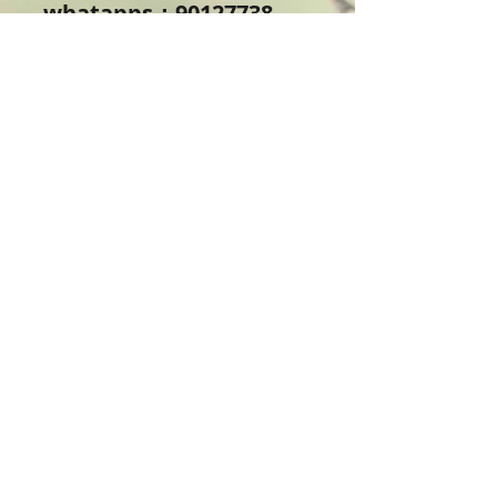
whatapps：90127738
電郵：
info@clovercraftworksho
p.com
(歡迎電話或email或inbox
預約查詢報名)
*不設補堂及課程退款。
*報名時請電郵請寫上姓名,
人數,上堂日子,以及電話我
們會於24小內回覆轉賬資料
給您，謝謝您的支持及參
與。
課程內容：
保鮮花花球，這個不是乾
花，也沒有塑膠物料，是保