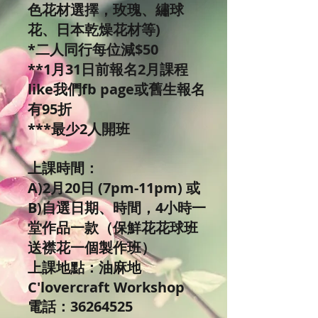
色花材選擇，玫瑰、繡球
花、日本乾燥花材等)
*二人同行每位減$50
**1月31日前報名2月課程
like我們fb page或舊生報名
有95折
***最少2人開班
上課時間：
A)2月20日 (7pm-11pm) 或
B)自選日期、時間，4小時一
堂作品一款（保鮮花花球班
送襟花一個製作班）
上課地點：油麻地
C'lovercraft Workshop
電話：36264525