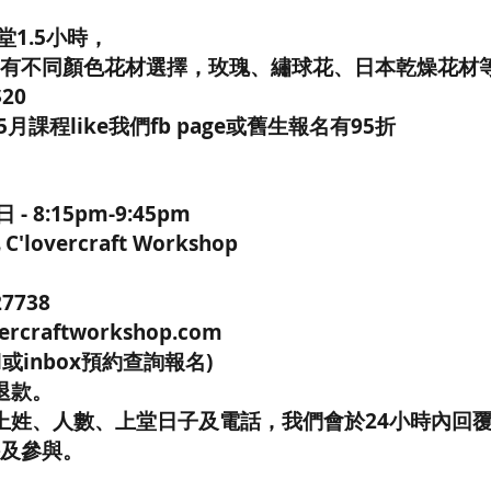
每堂1.5小時，
有不同顏色花材選擇，玫瑰、繡球花、日本乾燥花材等
20
5月課程like我們fb page或舊生報名有95折
- 8:15pm-9:45pm
overcraft Workshop
7738
rcraftworkshop.com
l或inbox預約查詢報名)
退款。
上姓、人數、上堂日子及電話，我們會於24小時內回
及參與。