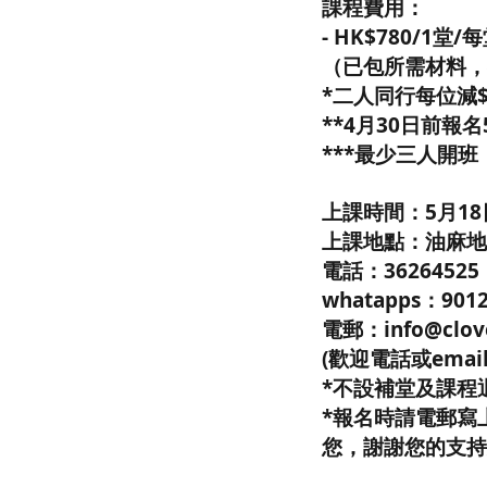
課程費用：
- HK$780/1堂/
（已包所需材料，
*二人同行每位減$
**4月30日前報名
***最少三人開班
上課時間：5月18日 
上課地點：油麻地 C'l
電話：36264525
whatapps：9012
電郵：info@clove
(歡迎電話或emai
*不設補堂及課程
*報名時請電郵寫
您，謝謝您的支持