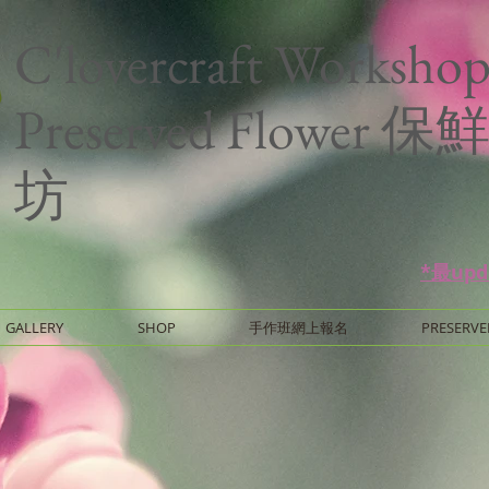
C'lovercraft Worksho
Preserved Flower
坊
*最up
GALLERY
SHOP
手作班網上報名
PRESERVE