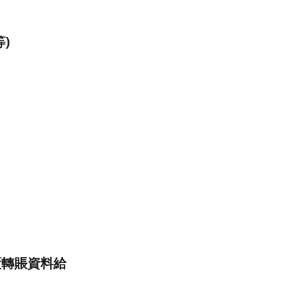
)
覆轉賬資料給