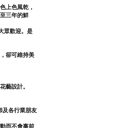
色上色風乾，
至三年的鮮
受到大眾歡迎。是
，卻可維持美
及花藝設計。
師及各行業朋友
動而不會事前