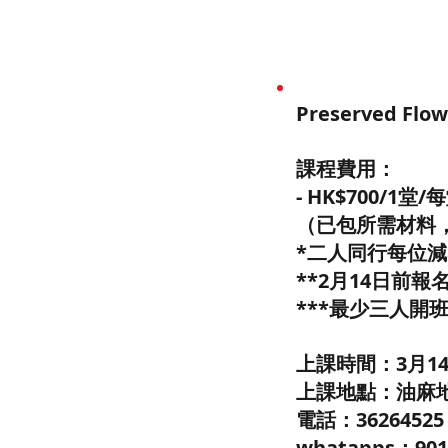
Preserved F
課程費用：
- HK$700/1堂
（已包所需材料
*二人同行每位減$
**2月14日前報名
***最少三人開
上課時間：3月14日-
上課地點：油麻地 C'
電話：3626452
whatapps：901