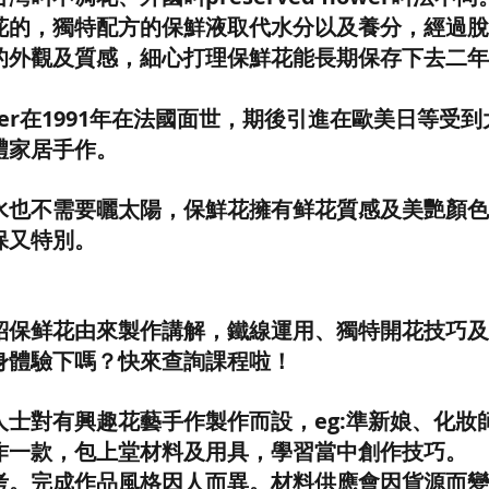
花的，獨特配方的保鮮液取代水分以及養分，經過脫
的外觀及質感，細心打理保鮮花能長期保存下去二年
 flower在1991年在法國面世，期後引進在歐美日等
禮家居手作。
水也不需要曬太陽，保鮮花擁有鲜花質感及美艷顏色
保又特別。
：
會介紹保鲜花由來製作講解，鐵線運用、獨特開花技巧
身體驗下嗎？快來查詢課程啦！
人士對有興趣花藝手作製作而設，eg:準新娘、化妝
作一款，包上堂材料及用具，學習當中創作技巧。
考。完成作品風格因人而異。材料供應會因貨源而變