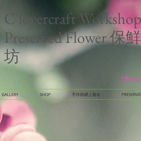
C'lovercraft Worksho
Preserved Flower
坊
*最up
GALLERY
SHOP
手作班網上報名
PRESERVE