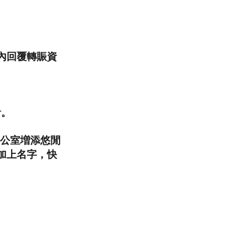
內回覆轉賑資
計。
公室増添悠閒
加上名字，快
。