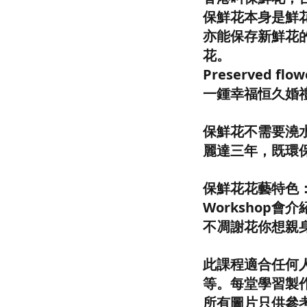
保鮮花本身是鮮
亦能保存新鮮花
花。
Preserved
一鍾幸福恒久婚
保鮮花不需要澆
麗達三年，既環
保鮮花花藝特色
Workshop
不凋謝花你想親
此課程適合任何
等。每堂學習製
所有圖片只供參