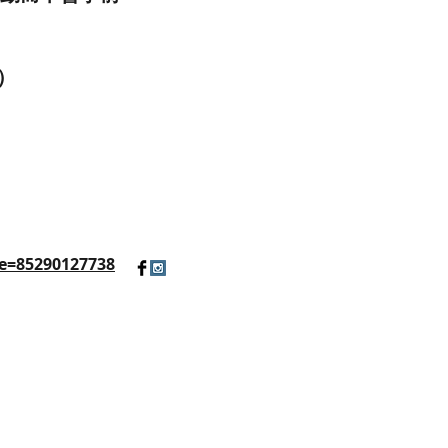
）
e=85290127738