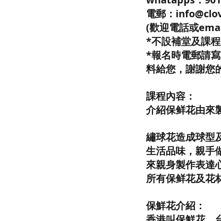
電郵：info@clov
(歡迎電話或ema
*不設補堂及課
*報名時電郵請
料給您，謝謝您
課程內容：
介紹保鲜花由來製
繡球花造成球型
生活品味，親手
來親身製作表達
所有保鲜花及花
保鮮花介紹：
香港叫保鮮花，台灣