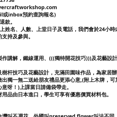
ercraftworkshop.com
il或inbox預約查詢報名)
程退款。
寫上姓名、人數、上堂日子及電話，我們會於24小時
的支持及參與。
作講解，鐵線運用、(((獨特開花技巧)))及花藝設
及樹杆技巧及花藝設計，充滿田園味作品，為家居辦
做出獨一無二送給朋友禮品更添心意,(附上木牌，可
心意呀！)上課當日請備袋帶走。
材用品由日本進口，學生可享有優惠價買材料包。
叫不凋花、外國叫preserved flower叫法不同