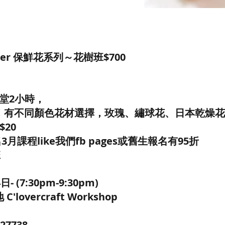
lower 保鮮花系列～花樹班$700
/每堂2小時，
，有不同顏色花材選擇，玫瑰、繡球花、日本乾燥花
20
3月課程like我們fb pages或舊生報名有95折
班
 (7:30pm-9:30pm)
lovercraft Workshop
5
27738