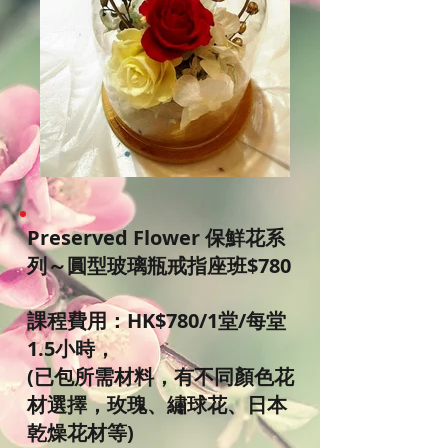
Preserved Flower 保鮮花系
列～圓型玻璃瓶戒指座班$780
課程費用：HK$780/1堂/每堂
1.5小時，
(已包所需材料，有不同顏色花
材選擇，玫瑰、繡球花、日本
乾燥花材等)