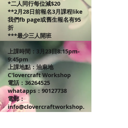
*二人同行每位減$20
**2月28日前報名3月課程like
我們fb page或舊生報名有95
折
***最少三人開班
上課時間：3月23日8:15pm-
9:45pm
上課地點：油麻地
C'lovercraft Workshop
電話：36264525
whatapps：90127738
電郵：
info@clovercraftworkshop.
com
(歡迎電話或email或inbox預