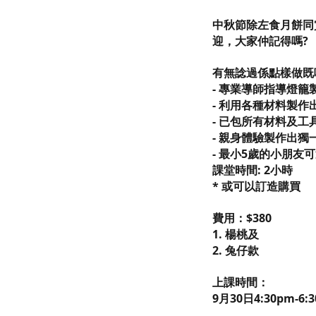
中秋節除左食月餅同
迎，大家仲記得嗎?
有無諗過係點樣做既呢
- 專業導師指導燈
- 利用各種材料製作
- 已包所有材料及工
- 親身體驗製作出
- 最小5歲的小朋
課堂時間: 2小時
* 或可以訂造購買
費用：$380
1. 楊桃及
2. 兔仔款
上課時間：
9月30日4:30pm-6: