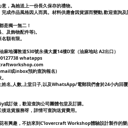
心意，為她送上一份長久保存的禮物。
完成作品風格因人而異。材料供應會因貨源而變動,歡迎查詢及訂造
都是獨一無二！
具、及飾物配件等)。
班名額有限。
麻地彌敦道530號永僑大廈14樓D室（油麻地站 A2出口）
90127738 whatapps
raftworkshop.com
email或inbox預約查詢報名)
款。
姓名,人數,上堂日子,以及WhatsApp/電郵我們會於24小內
diy或訂做，歡迎查詢公司團體包堂及訂購。
天後送貨服務呀，詳情可查詢送貨費用。
興趣，不妨來到C’lovercraft Workshop體驗設計製作的