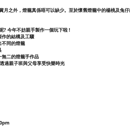
賞月之外，燈籠真係唔可以缺少。至於懷舊燈籠中的楊桃及兔仔
? 今年不妨親手製作一個玩下啦 !
籠製作的結構及工驟
出不同的燈籠
具
獨一無二的燈籠手作品
友可透過親子班與父母享受快樂時光
30pm