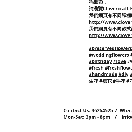
程細節，
請瀏覽Clovercraft 
我們網頁有不同課程
http://www.clover
我們網頁有不同款式
http://www.clover
#preservedflowers
#weddingflowers
#birthday
#love
#
#fresh
#freshflow
#handmade
#diy
生花
#襟花
#手花
#
Contact Us: ​​​​​​​​​​​​​​​​​​​​362645
Mon-Sat: 3pm - 8pm /
inf