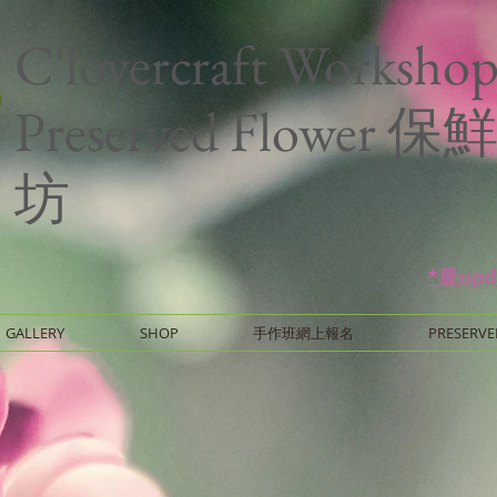
C'lovercraft Worksho
Preserved Flower
坊
*最up
GALLERY
SHOP
手作班網上報名
PRESERVE