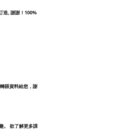
, 謝謝！100%
回覆轉賬資料給您，謝
樂趣。 欲了解更多課