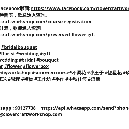
Facebook版面:
https://www.facebook.com/clovercraftwo
時間表，歡迎進入查詢。
craftworkshop.com/course-registration
訂造，歡迎進入查詢。
craftworkshop.com/preserved-flower-gift
#bridalbouquet
#florist
#wedding
#gift
wedding
#bridal
#bouquet
er
#flower
#flowerbox
#diyworkshop
#summercourse
#不凋花
#小王子
#恆星花
#
花球
#課程
#禮物
#工作坊 #手作 #中秋佳節 #燈籠
25 / Whatsapp : 90127738
https://api.whatsapp.com/send?phon
o@clovercraftworkshop.com