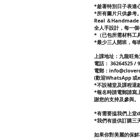
*趁著特別日子表達
*所有圖片只供參考。
Real ＆Handmade
全人手設計，每一個
*（已包所需材料工
*最少三人開班，每
上課地址：九龍旺角油
電話： 36264525 / 
電郵：info@cloverc
(歡迎WhatsApp 或
*不設補堂及課程退
*報名時請電郵請寫上
謝您的支持及參與。
*有需要揾我們上堂
*我們有提供訂購三
如果你對美麗的保鮮花有