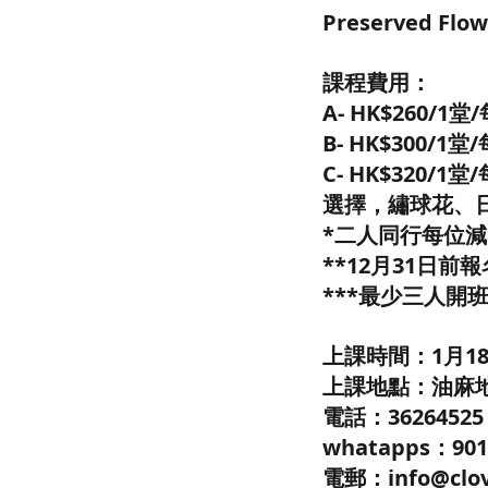
Preserved F
課程費用：
A- HK$260/
B- HK$300/
C- HK$320
選擇，繡球花、
*二人同行每位減$
**12月31日前報
***最少三人開
上課時間：1月18日-
上課地點：油麻地 C'
電話：3626452
whatapps：901
電郵：info@clov