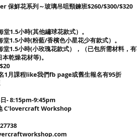
lower 保鮮花系列～玻璃吊咀頸鍊班$260/$300/$320
1堂/每堂1.5小時(其他繡球花款式）。
1堂/每堂1.5小時(粉藍/香檳色小星花少有款式）。
/1堂/每堂1.5小時(小玫瑰花款式），（已包所需材料
日本乾燥花材等)。
20
名1月課程like我們fb page或舊生報名有95折
班
 8:15pm-9:45pm
lovercraft Workshop
5
27738
ercraftworkshop.com