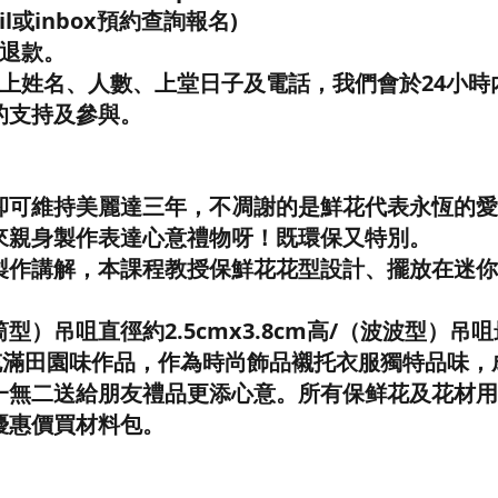
il或inbox預約查詢報名)
程退款。
寫上姓名、人數、上堂日子及電話，我們會於24小時
的支持及參與。
卻可維持美麗達三年，不凋謝的是鮮花代表永恆的愛
來親身製作表達心意禮物呀！既環保又特別。
製作講解，本課程教授保鮮花花型設計、擺放在迷你
型）吊咀直徑約2.5cmx3.8cm高/（波波型）吊
，充滿田園味作品，作為時尚飾品襯托衣服獨特品味
一無二送給朋友禮品更添心意。所有保鲜花及花材用
優惠價買材料包。