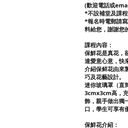
(歡迎電話或ema
*不設補堂及課
*報名時電郵請
料給您，謝謝您
課程內容：
保鮮花是真花，
達愛意心意，快
介紹保鲜花由來
巧及花藝設計。
迷你玻璃罩（直筒
3cmx3cm高
飾，親手做出獨
口，學生可享有
保鮮花介紹：