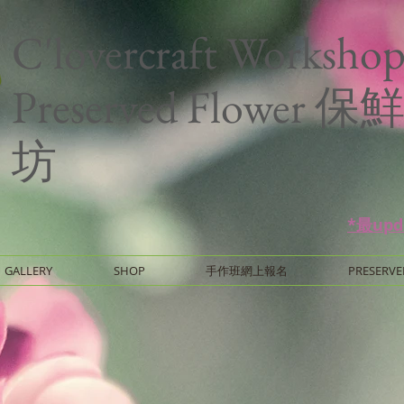
C'lovercraft Worksho
Preserved Flower
坊
*最up
GALLERY
SHOP
手作班網上報名
PRESERVE