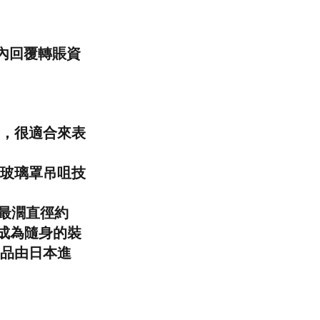
內回覆轉賬資
，很適合來表
玻璃罩吊咀技
咀最濶直徑約
，成為隨身的裝
品由日本進