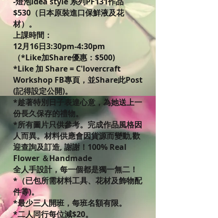
-燈泡idea style 系列PF131作品
$530（日本原裝進口保鮮液及花
材）。
上課時間：
12月16日3:30pm-4:30pm
（*Like加Share優惠：$500)
*Like 加 Share = C'lovercraft
Workshop FB專頁，並Share此Post
(記得設定公開)。
*趁著特別日子表達心意，為她送上一
份長久保存的禮物。
*所有圖片只供參考。完成作品風格因
人而異。材料供應會因貨源而變動,歡
迎查詢及訂造, 謝謝！100% Real
Flower ＆Handmade
全人手設計，每一個都是獨一無二！
*（已包所需材料工具、花材及飾物配
件等)。
*最少三人開班，每班名額有限。
*二人同行每位減$20。