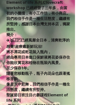
Element of life 系列,C'lovecraft
workshop 已經經營了三年多，由當
初的小攤擋，有小工作坊，有小商店。
我們相信手作是一種生活態度，繼續有
所堅持，感謝日本台灣支持本店，獨家
推出。
簡介：
✈️🥇🇯🇵已經風靡全日本，清爽乾淨的
感覺!超療癒新鮮玩法!
將不凋花或乾花裝入瓶內，
經由專用日本進口保鮮液將花姿保存住
你能欣賞花和植物在瓶裝內風景。
至少保存1年。
隨著您移動瓶子，瓶子內花朵也跟著搖
移浮動
像是水中起舞，我們相信手作是一種生
活態度，繼續有所堅持。
聖誕節日班注目の新課程Element of
life 系列