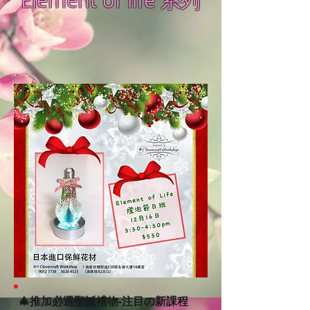
Element of life 系列
🎄推加必選聖誕禮物-注目の新課程