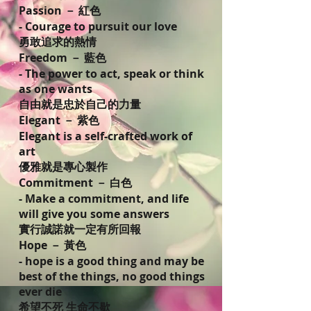
Passion － 紅色
- Courage to pursuit our love
勇敢追求的熱情
Freedom － 藍色
- The power to act, speak or think
as one wants
自由就是忠於自己的力量
Elegant － 紫色
Elegant is a self-crafted work of
art
優雅就是專心製作
Commitment － 白色
- Make a commitment, and life
will give you some answers
實行誠諾就一定有所回報
Hope － 黃色
- hope is a good thing and may be
best of the things, no good things
ever die
希望不死 生命不歇