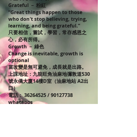
Grateful － 粉紅
“Great things happen to those
who don't stop believing, trying,
learning, and being grateful.”
只要相信，嘗試，學習，常存感恩之
心，必有所得。
Growth － 綠色
Change is inevitable, growth is
optional
當改變是無可避免，成長就是出路。
上課地址：九龍旺角油麻地彌敦道530
號永僑大廈14樓D室（油麻地站 A2出
口）
電話： 36264525 / 90127738
whatapps
電郵：
info@clovercraftworkshop.com
(歡迎WhatsApp 或email或inbox預
約查詢報名)
*不設補堂及課程退款。