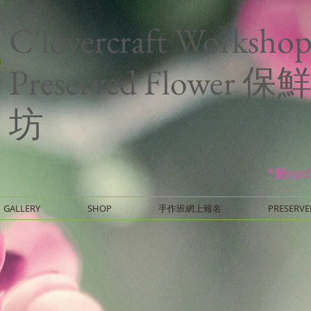
C'lovercraft Worksho
Preserved Flower
坊
*最up
GALLERY
SHOP
手作班網上報名
PRESERVE