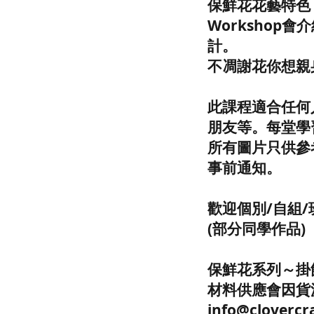
保鮮花花藝特色
Worksho
計。
不凋謝花你想親
此課程適合任何
朋友等。每堂學
所有圖片只供參
事前通知。
歡迎個別/自組
(部分同學作品)
保鮮花系列～掛飾
材料供應會因貨
info@cloverc