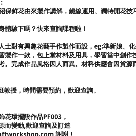
：
p會介紹保鲜花由來製作講解，鐵線運用、獨特開花技
身體驗下嗎？快來查詢課程啦！
人士對有興趣花藝手作製作而設，eg:準新娘、
習製作一款，包上堂材料及用具，學習當中創作
考。完成作品風格因人而異。材料供應會因貨源
/班教授，時間需要預約，歡迎查詢。
花環擺設作品PF003，
源而變動,歡迎查詢及訂造
raftworkshop.com 謝謝！