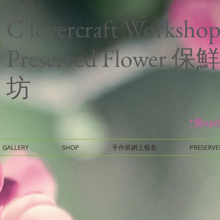
C'lovercraft Worksho
Preserved Flower
坊
*最up
GALLERY
SHOP
手作班網上報名
PRESERVE