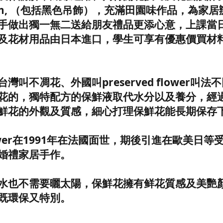
cm, （包括黑色吊飾），充滿田園味作品，為家
手做出獨一無二送給朋友禮品更添心意，上課當
及花材用品由日本進口，學生可享有優惠價買材
叫不凋花、外國叫preserved flower叫法
花的，獨特配方的保鮮液取代水分以及養分，經
鮮花的外觀及質感，細心打理保鮮花能長期保存
 flower在1991年在法國面世，期後引進在歐美日
婚禮家居手作。
水也不需要曬太陽，保鮮花擁有鲜花質感及美艷
既環保又特別。