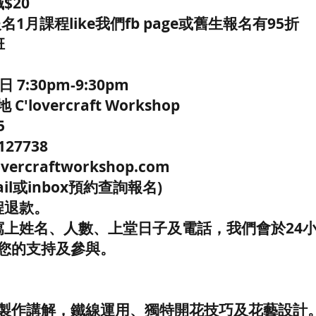
$20
報名1月課程like我們fb page或舊生報名有95折
班
7:30pm-9:30pm
lovercraft Workshop
5
127738
vercraftworkshop.com
il或inbox預約查詢報名)
程退款。
寫上姓名、人數、上堂日子及電話，我們會於24
您的支持及參與。
製作講解，鐵線運用、獨特開花技巧及花藝設計