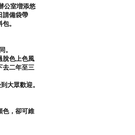
居辦公室増添悠
日請備袋帶
料包。
不同。
過脫色上色風
下去二年至三
等受到大眾歡迎。
顏色，卻可維