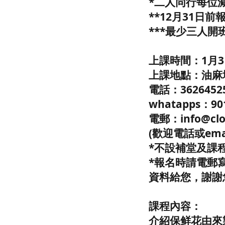
*二人同行每位減
**12月31日前
***最少三人開
上課時間：1月3日 
上課地點：油麻地 C'
電話：3626452
whatapps：90
電郵：info@clo
(歡迎電話或ema
*不設補堂及課
*報名時請電郵
資料給您，謝謝
課程內容：
介紹保鲜花由來