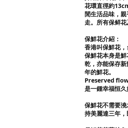
花環直徑約13
閒生活品味，親
走。所有保鲜花
保鮮花介紹：
香港叫保鮮花，台灣
保鮮花本身是鮮
乾，亦能保存新
年的鮮花。
Preserved
是一鍾幸福恒久
保鮮花不需要澆
持美麗達三年，