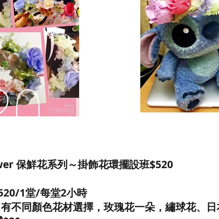
Flower 保鮮花系列～掛飾花環擺設班$520
20/1堂/每堂2小時
，有不同顏色花材選擇，玫瑰花一朵，繡球花、日