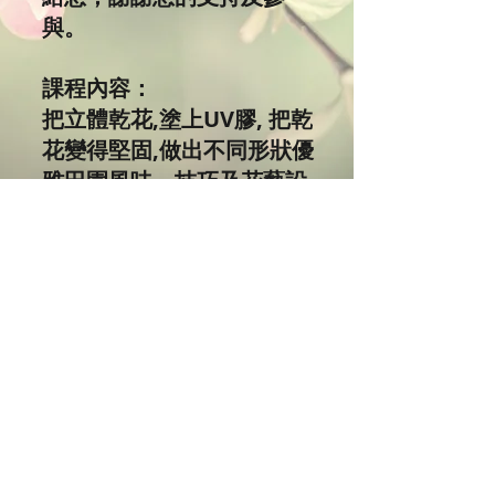
與。
課程內容：
把立體乾花,塗上UV膠, 把乾
花變得堅固,做出不同形狀優
雅田園風味，技巧及花藝設
計，屬於自己的乾花飾物。
永不凋謝的鮮花代表永恆的
愛，很適合來表達愛意心
意，快來親身製作表達心意
禮物呀！既環保又特別，作
為時尚飾品襯托衣服獨特品
味，成為隨身的裝飾，親手
做出獨一無二送給朋友禮品
更添心意。學生可享有優惠
價買材料包。