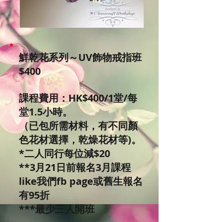
鮮乾花系列～UV飾物戒指班
$400
課程費用：HK$400/1堂/每
堂1.5小時。
（已包所需材料，有不同顏
色花材選擇，乾燥花材等)。
*二人同行每位減$20
**3月21日前報名3月課程
like我們fb page或舊生報名
有95折
***最少三人開班