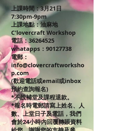
上課時間：3月21日
7:30pm-9pm
上課地點：油麻地
C'lovercraft Workshop
電話：36264525
whatapps：90127738
電郵：
info@clovercraftworksho
p.com
(歡迎電話或email或inbox
預約查詢報名)
*不設補堂及課程退款。
*報名時電郵請寫上姓名、人
數、上堂日子及電話，我們
會於24小時內回覆轉賬資料
給您，謝謝您的支持及參