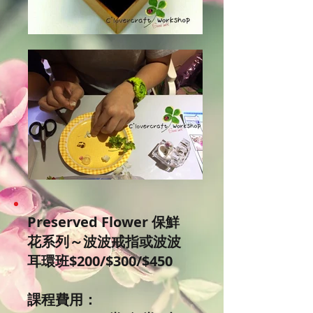
Preserved Flower 保鮮
花系列～波波戒指或波波
耳環班$200/$300/$450
課程費用：