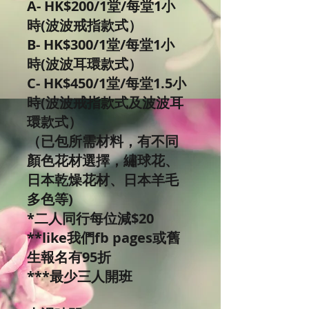
A- HK$200/1堂/每堂1小
時(波波戒指款式）
B- HK$300/1堂/每堂1小
時(波波耳環款式）
C- HK$450/1堂/每堂1.5小
時(波波戒指款式及波波耳
環款式）
（已包所需材料，有不同
顏色花材選擇，繡球花、
日本乾燥花材、日本羊毛
多色等)
*二人同行每位減$20
**like我們fb pages或舊
生報名有95折
***最少三人開班