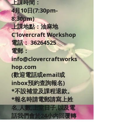
上課時間：
4月10日(7:30pm-
8:30pm)
上課地點：油麻地
C'lovercraft Workshop
電話： 36264525
電郵：
info@clovercraftworks
hop.com
(歡迎電話或email或
inbox預約查詢報名)
*不設補堂及課程退款。
*報名時請電郵請寫上姓
名,人數,上堂日子,以及電
話我們會於24小內回覆轉
賑資料給您，謝謝您的支