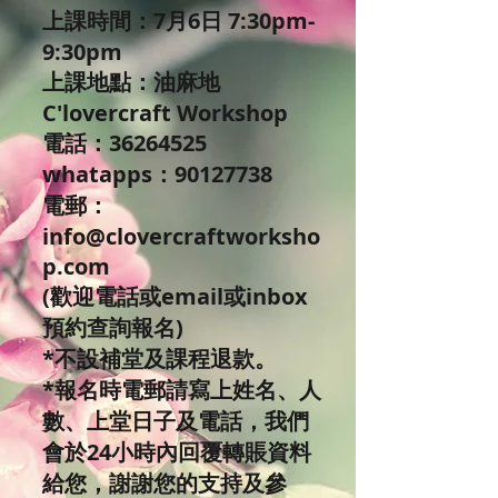
上課時間：7月6日 7:30pm-
9:30pm
上課地點：油麻地
C'lovercraft Workshop
電話：36264525
whatapps：90127738
電郵：
info@clovercraftworksho
p.com
(歡迎電話或email或inbox
預約查詢報名)
*不設補堂及課程退款。
*報名時電郵請寫上姓名、人
數、上堂日子及電話，我們
會於24小時內回覆轉賬資料
給您，謝謝您的支持及參