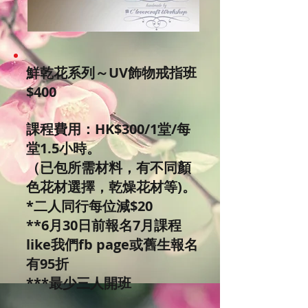
鮮乾花系列～UV飾物戒指班
$400
課程費用：HK$300/1堂/每
堂1.5小時。
（已包所需材料，有不同顏
色花材選擇，乾燥花材等)。
*二人同行每位減$20
**6月30日前報名7月課程
like我們fb page或舊生報名
有95折
***最少三人開班