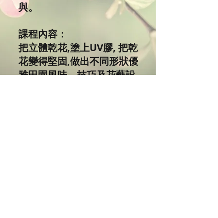
與。
課程內容：
把立體乾花,塗上UV膠, 把乾
花變得堅固,做出不同形狀優
雅田園風味，技巧及花藝設
計，屬於自己的乾花飾物。
永不凋謝的鮮花代表永恆的
愛，很適合來表達愛意心
意，快來親身製作表達心意
禮物呀！既環保又特別，作
為時尚飾品襯托衣服獨特品
味，成為隨身的裝飾，親手
做出獨一無二送給朋友禮品
更添心意。學生可享有優惠
價買材料包。