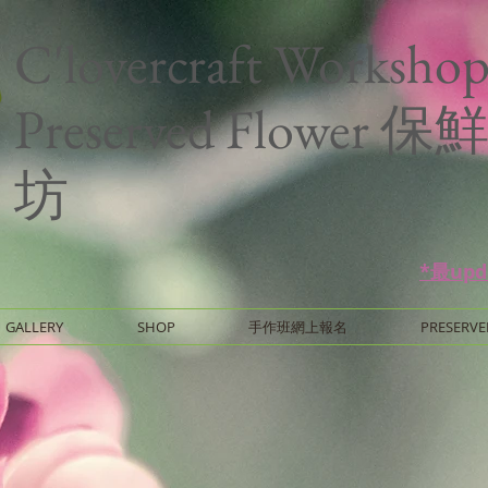
C'lovercraft Worksho
Preserved Flower
坊
*最up
GALLERY
SHOP
手作班網上報名
PRESERVE