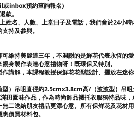
il或inbox預約查詢報名)
程退款。
寫上姓名、人數、上堂日子及電話，我們會於24小時
的支持及參與。
卻可維持美麗達三年，不凋謝的是鮮花代表永恆的愛
來親身製作表達心意禮物呀！既環保又特別。
製作講解，本課程教授保鮮花花型設計、擺放在迷你
型）吊咀直徑約2.5cmx3.8cm高/（波波型）吊
，充滿田園味作品，作為時尚飾品襯托衣服獨特品味
一無二送給朋友禮品更添心意。所有保鲜花及花材用
優惠價買材料包。