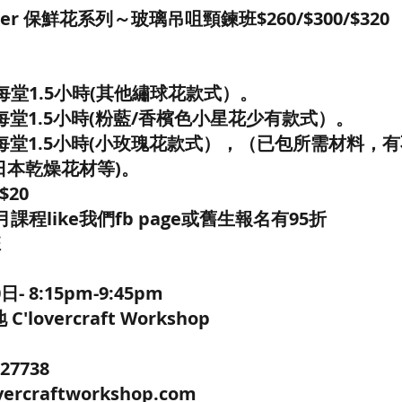
lower 保鮮花系列～玻璃吊咀頸鍊班$260/$300/$320
1堂/每堂1.5小時(其他繡球花款式）。
1堂/每堂1.5小時(粉藍/香檳色小星花少有款式）。
/1堂/每堂1.5小時(小玫瑰花款式），（已包所需材料
日本乾燥花材等)。
20
課程like我們fb page或舊生報名有95折
班
 8:15pm-9:45pm
lovercraft Workshop
5
27738
ercraftworkshop.com