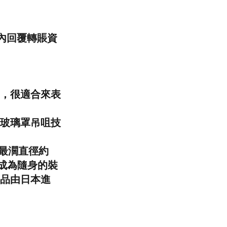
內回覆轉賬資
，很適合來表
玻璃罩吊咀技
咀最濶直徑約
，成為隨身的裝
品由日本進