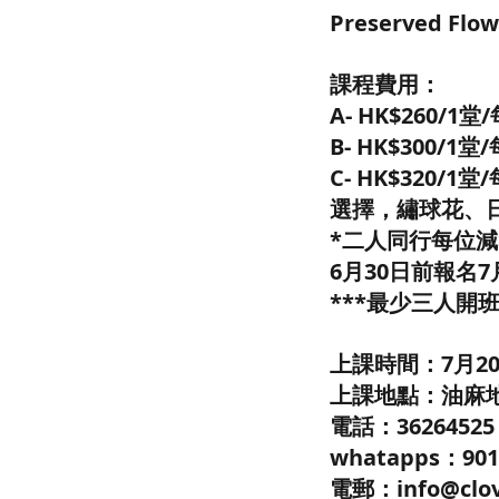
Preserved F
課程費用：
A- HK$260/
B- HK$300/
C- HK$320
選擇，繡球花、
*二人同行每位減$
6月30日前報名7月
***最少三人開
上課時間：7月20日-
上課地點：油麻地 C'
電話：3626452
whatapps：901
電郵：info@clov