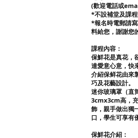
(歡迎電話或ema
*不設補堂及課
*報名時電郵請
料給您，謝謝您
課程內容：
保鮮花是真花，
達愛意心意，快
介紹保鲜花由來
巧及花藝設計。
迷你玻璃罩（直筒
3cmx3cm高
飾，親手做出獨
口，學生可享有
保鮮花介紹：