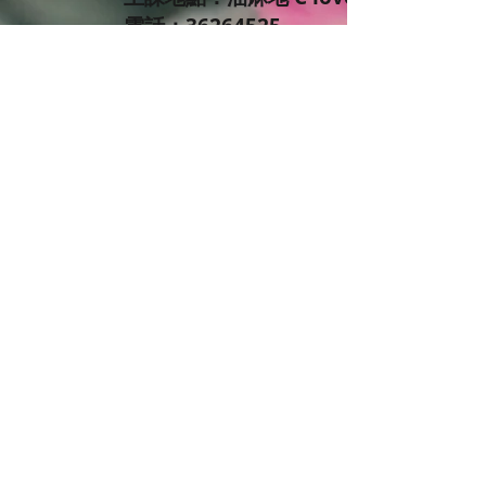
電話：36264525
whatapps：90127738
電郵：info@clovercraftworkshop.c
(歡迎電話或email或inbox預約查詢報名
*不設補堂及課程退款。
*報名時電郵請寫上姓名、人數、上堂日
您，謝謝您的支持及參與。
課程內容：
把立體乾花塗上UV膠，讓乾花變得堅
計，屬於自己的乾花飾物。
永不凋謝的鮮花代表永恆的愛，很適合
呀！既環保又特別，作為時尚飾品襯托
無二送給朋友禮品更添心意。學生可享
此課程適合任何人士對有興趣花藝手作製