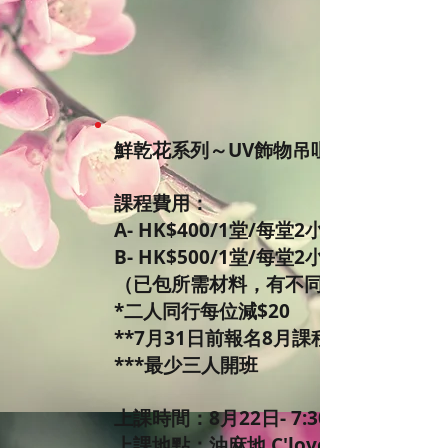
鮮乾花系列～UV飾物吊咀頸鍊班或襟花$40
課程費用：
A- HK$400/1堂/每堂2小時(立體別致
B- HK$500/1堂/每堂2小時(立體全乾
（已包所需材料，有不同顏色花材選擇，
*二人同行每位減$20
**7月31日前報名8月課程like我們fb 
***最少三人開班
上課時間：8月22日- 7:30pm-9:30pm
上課地點：油麻地 C'lovercraft Works