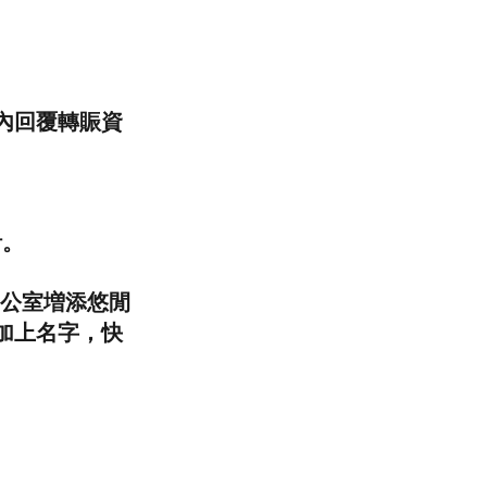
內回覆轉賑資
計。
公室増添悠閒
加上名字，快
。