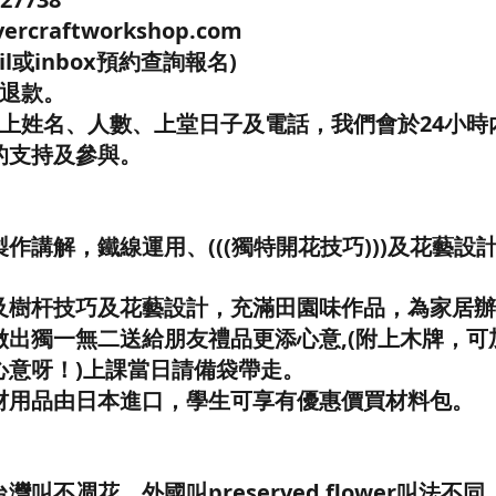
ercraftworkshop.com
il或inbox預約查詢報名)
程退款。
寫上姓名、人數、上堂日子及電話，我們會於24小時
的支持及參與。
作講解，鐵線運用、(((獨特開花技巧)))及花藝設
及樹杆技巧及花藝設計，充滿田園味作品，為家居辦
做出獨一無二送給朋友禮品更添心意,(附上木牌，可
心意呀！)上課當日請備袋帶走。
材用品由日本進口，學生可享有優惠價買材料包。
叫不凋花、外國叫preserved flower叫法不同