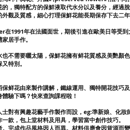
花的，獨特配方的保鮮液取代水分以及養分，經過脫
的外觀及質感，細心打理保鮮花能長期保存下去二年
 flower在1991年在法國面世，期後引進在歐美日等
禮家居手作。
水也不需要曬太陽，保鮮花擁有鲜花質感及美艷顏色
保又特別。
：
會介紹保鲜花由來製作講解，鐵線運用、獨特開花技巧
身體驗下嗎？快來查詢課程啦！
人士對有興趣花藝手作製作而設，eg:準新娘、化妝
作一款，包上堂材料及用具，學習當中創作技巧。
考。完成作品風格因人而異。材料供應會因貨源而變