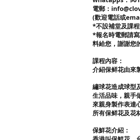
電郵：info@clov
(歡迎電話或ema
*不設補堂及課
*報名時電郵請
料給您，謝謝您
課程內容：
介紹保鲜花由來製
繡球花造成球型
生活品味，親手
來親身製作表達
所有保鲜花及花
保鮮花介紹：
香港叫保鮮花，台灣