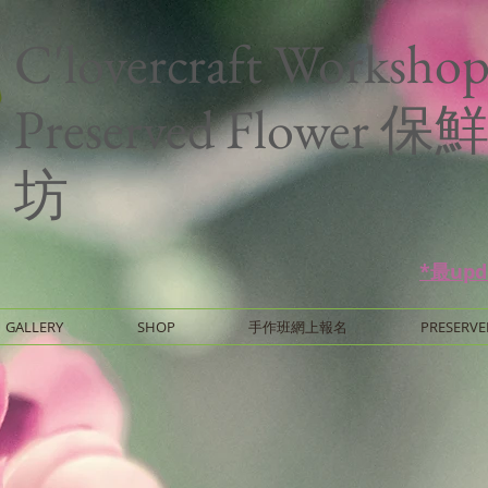
C'lovercraft Worksho
Preserved Flower
坊
*最up
GALLERY
SHOP
手作班網上報名
PRESERVE