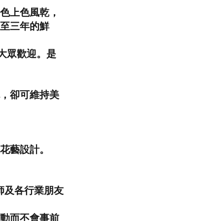
色上色風乾，
至三年的鮮
受到大眾歡迎。是
，卻可維持美
及花藝設計。
師及各行業朋友
動而不會事前