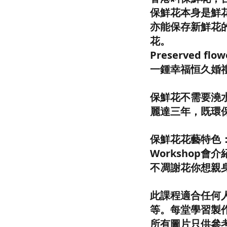
保鮮花本身是鮮
亦能保存新鮮花
花。
Preserved
一鍾幸福恒久婚
保鮮花不需要澆
麗達三年，既環
保鮮花花藝特色
Workshop
不凋謝花你想親
此課程適合任何
等。每堂學習製
所有圖片只供參