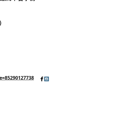
）
e=85290127738