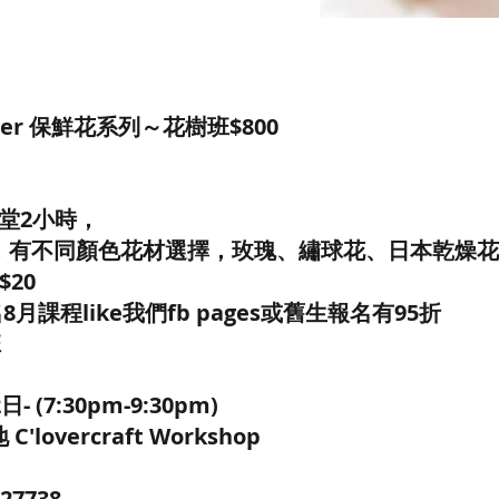
lower 保鮮花系列～花樹班$800
/每堂2小時，
，有不同顏色花材選擇，玫瑰、繡球花、日本乾燥花
20
8月課程like我們fb pages或舊生報名有95折
班
 (7:30pm-9:30pm)
lovercraft Workshop
5
27738