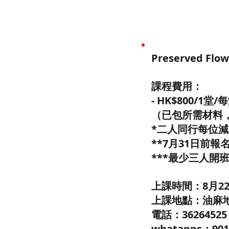
Preserved F
課程費用：
- HK$800/1堂
（已包所需材料
*二人同行每位減$
**7月31日前報名
***最少三人開
上課時間：8月22日-
上課地點：油麻地 C'
電話：3626452
whatapps：901