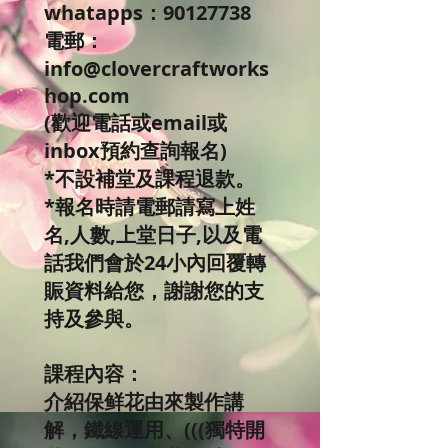
whatapps：90127738
電郵：
info@clovercraftworks
hop.com
(歡迎電話或email或
inbox預約查詢報名)
*不設補堂及課程退款。
*報名時請電郵請寫上姓
名,人數,上堂日子,以及電
話我們會於24小內回覆轉
賑資料給您，謝謝您的支
持及參與。
課程內容：
介紹保鲜花由來製作講
解，鐵線運用、(((獨特開