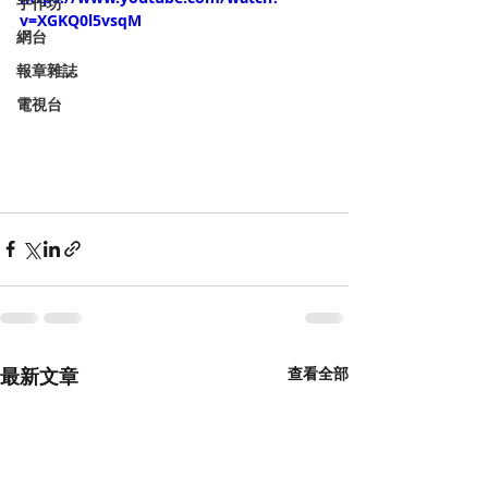
手作坊
v=XGKQ0l5vsqM
網台
報章雜誌
電視台
最新文章
查看全部