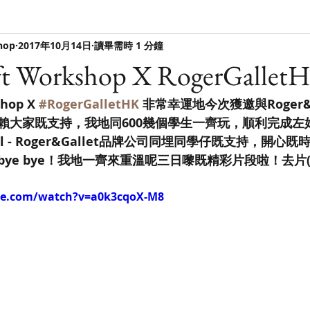
hop
2017年10月14日
讀畢需時 1 分鐘
aft Workshop X RogerGallet
shop X 
#RogerGalletHK
 非常幸運地今次獲邀與Roger&
賴大家既支持，我地同600幾個學生一齊玩，順利完成左
al - Roger&Gallet品牌公司同埋同學仔既支持，開心
e bye！我地一齊來重溫呢三日嚟既精彩片段啦！去片(6,7,
be.com/watch?v=a0k3cqoX-M8