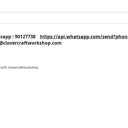
DI
160215【蘋果副刊-果籽】《保
鮮3大提案，愛情不老花》
25 / Whatsapp : 90127738
https://api.whatsapp.com/send?phon
o@clovercraftworkshop.com
 with clovercraftworkshop