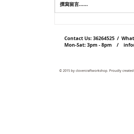
撰寫留言......
C'lovercraft 社區花藝班實況
Contact Us: ​​​​​​​​​​​​​​​​​​​​362645
Mon-Sat: 3pm - 8pm /
inf
© 2015 by clovercraftworkshop. Proudly created