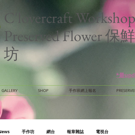
C'lovercraft Worksho
Preserved Flower
坊
*最up
GALLERY
SHOP
手作班網上報名
PRESERVE
News
手作坊
網台
報章雜誌
電視台