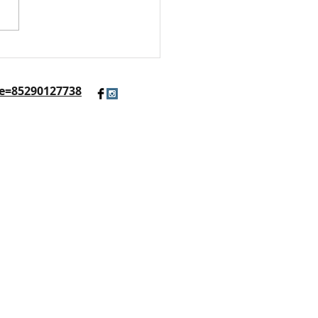
Y環保小盆栽
e=85290127738