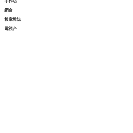
手作坊
網台
報章雜誌
電視台