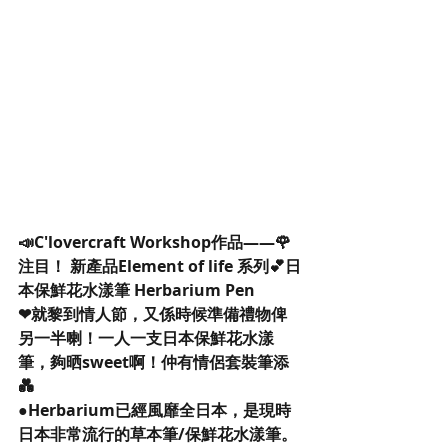
📣C'lovercraft Workshop作品——🌹
注目！ 新產品Element of life 系列💕日
本保鮮花水漾筆 Herbarium Pen
❤就黎到情人節，又係時候準備禮物俾
另一半喇！一人一支日本保鮮花水漾
筆，夠晒sweet啊！仲有情侶套裝筆添
💑
●Herbarium已經風靡全日本，是現時
日本非常流行的草本筆/保鮮花水漾筆。