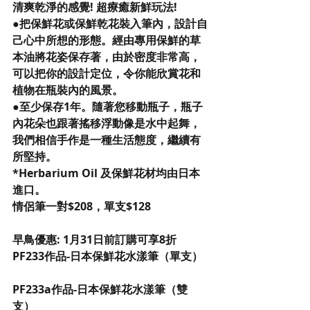
清爽乾淨的感覺! 超療癒新鮮玩法!
●把保鮮花或保鮮乾花裝入筆內，設計自
己心中所想的形態。經由專用保鮮的草
本油將花姿保存著，由於密度非常高，
可以把你的設計定位，令你能欣賞花和
植物在瓶裝內的風景。
●至少保存1年。隨著您移動瓶子，瓶子
內花朵也跟著搖移浮動像是水中起舞，
我們相信手作是一種生活態度，繼續有
所堅持。
*Herbarium Oil 及保鮮花材均由日本
進口。
情侶筆一對$208，單支$128
早鳥優惠: 1月31日前訂購可享8折
PF233作品-日本保鮮花水漾筆（單支）
PF233a作品-日本保鮮花水漾筆（雙
支）