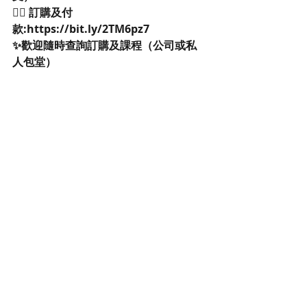
👉🏻 訂購及付
款:https://bit.ly/2TM6pz7
✨歡迎隨時查詢訂購及課程（公司或私
人包堂）
👉🏻歡迎查詢唔同款式訂造
www.clovercraftworkshop.com/onl
ine-store
#clovercraftworkshop產品
不老的花，長久不枯萎。
恆久的愛，永遠保鮮。
送給至愛，永久保存感受這份愛與真
摯！ 🔔花藝產品制作需時，建議可預早