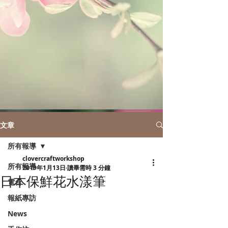
文章
所有報導
clovercraftworkshop
所有報導
2019年1月13日
讀畢需時 3 分鐘
日本保鮮花水漾筆
電台
報紙專訪
News