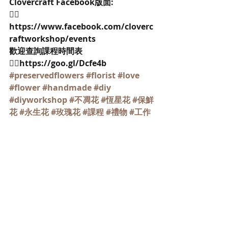
Clovercraft Facebook版面:
👉🏻
https://www.facebook.com/cloverc
raftworkshop/events
歡迎查詢課程時間表
👉🏻https://goo.gl/Dcfe4b
#preservedflowers
#florist
#love
#flower
#handmade
#diy
#diyworkshop
#不凋花
#恆星花
#保鮮
花
#永生花
#玫瑰花
#課程
#禮物
#工作
坊
#手作
 ＃bridalshower 
#wedding
#party
#teaparty
#girls
#婚禮
#姐妹
#結婚
#佈置
#首飾
#裝飾
#手花
#閨蜜