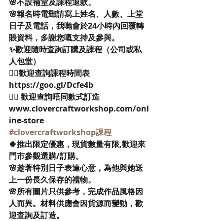
🌸不設補堂及課程退款。
🌸報名時電郵請寫上姓名、人數、上堂
日子及電話，我哋會於24小時內回覆轉
賬資料，多謝您嘅支持及參與。
✨歡迎隨時查詢訂購及課程（公司或私
人包堂）
👉🏻歡迎查詢課程時間表
https://goo.gl/Dcfe4b
👉🏻 歡迎查詢唔同款式訂造
www.clovercraftworkshop.com/onl
ine-store
#clovercraftworkshop課程
🍀推出限定優惠，現貨數量有限,歡迎來
門市參觀選購/訂購。
🌸趁著特別日子表達心意，為他與她送
上一份長久保存的禮物。
🌸所有圖片只供參考，完成作品風格因
人而異。材料供應會因貨源而變動，歡
迎查詢及訂造。