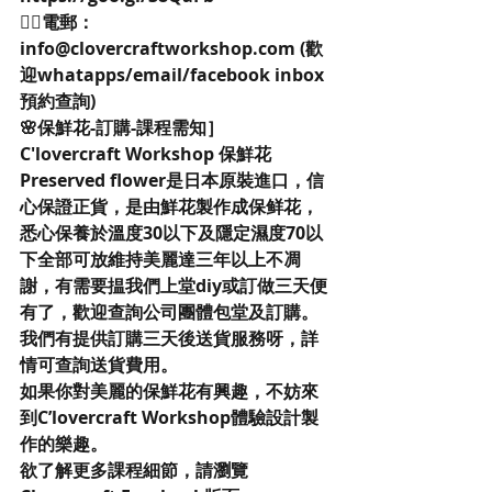
👉🏻電郵：
info@clovercraftworkshop.com (歡
迎whatapps/email/facebook inbox
預約查詢)
🌸保鮮花-訂購-課程需知］
C'lovercraft Workshop 保鮮花
Preserved flower是日本原裝進口，信
心保證正貨，是由鮮花製作成保鲜花，
悉心保養於溫度30以下及隱定濕度70以
下全部可放維持美麗達三年以上不凋
謝，有需要揾我們上堂diy或訂做三天便
有了，歡迎查詢公司團體包堂及訂購。
我們有提供訂購三天後送貨服務呀，詳
情可查詢送貨費用。
如果你對美麗的保鮮花有興趣，不妨來
到C’lovercraft Workshop體驗設計製
作的樂趣。
欲了解更多課程細節，請瀏覽