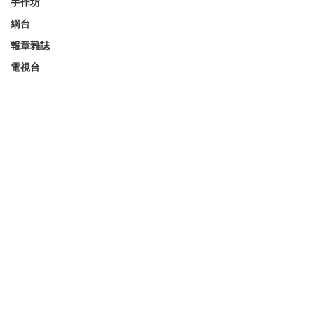
手作坊
網台
報章雜誌
電視台