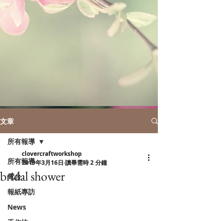
文章
所有報導
clovercraftworkshop
所有報導
2019年3月16日
讀畢需時 2 分鐘
bridal shower
電台
報紙專訪
News