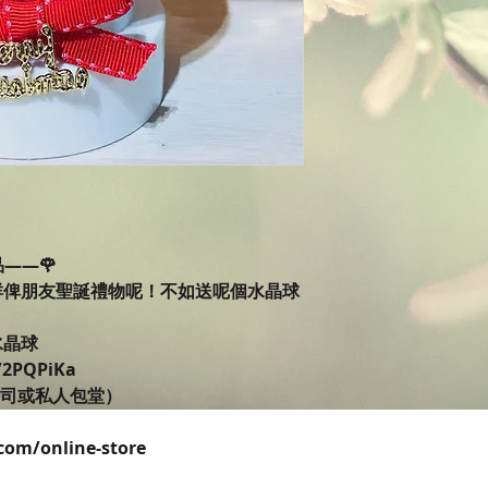
作品——🌹
咩俾朋友聖誕禮物呢！不如送呢個水晶球
雪水晶球
y/2PQPiKa
公司或私人包堂）
com/online-store