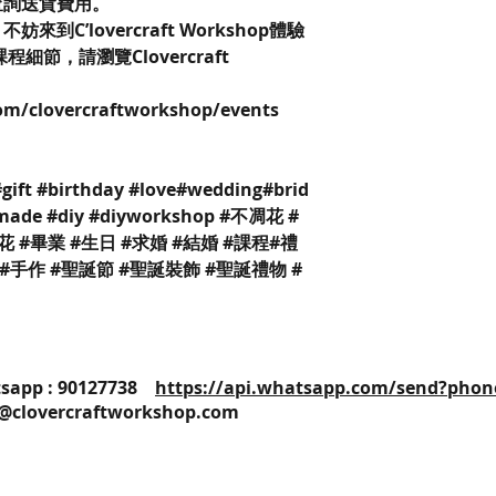
查詢送貨費用。
C’lovercraft Workshop體驗
節，請瀏覽Clovercraft
com/clovercraftworkshop/events
 #gift #birthday #love#wedding#brid
dmade #diy #diyworkshop #不凋花 #
 #畢業 #生日 #求婚 #結婚 #課程#禮
 #手作 #聖誕節 #聖誕裝飾 #聖誕禮物 #
25 / Whatsapp : 90127738
https://api.whatsapp.com/send?phon
o@clovercraftworkshop.com