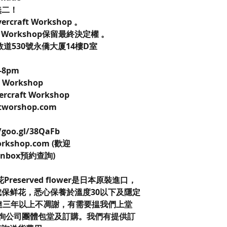
無二！
overcraft Workshop 。
ft Workshop保留最終決定權 。
敦道530號永僑大厦14樓D室
-8pm
ft Workshop
vercraft Workshop
aftworshop.com
/goo.gl/38QaFb
workshop.com (歡迎
k inbox預約查詢)
保鮮花Preserved flower是日本原裝進口，
保鲜花，悉心保養於溫度30以下及隱定
達三年以上不凋謝，有需要揾我們上堂
查詢公司團體包堂及訂購。我們有提供訂