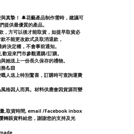
與真摯！ 🔔花藝產品制作需時，建議可
我們提供最優質的產品。
款，方可以後才能取貨，如提早取貨必
付款不能更改款式及取消退款，
op 保留最終決定權，不會事前通知。
限,歡迎來門市參觀選購/訂購。
他與她送上一份長久保存的禮物。
💪🏻
愛嘅人送上特別驚喜，訂購時可查詢運費
品風格因人而異。材料供應會因貨源而變
。
時間, email /Facebook inbox
小內回覆轉賬資料給您，謝謝您的支持及光
dmade