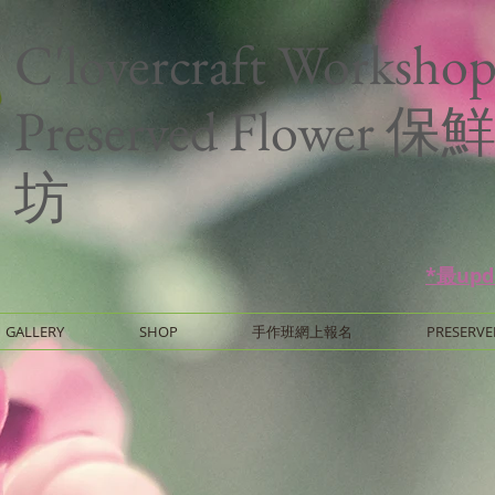
C'lovercraft Worksho
Preserved Flower
坊
*最up
GALLERY
SHOP
手作班網上報名
PRESERVE