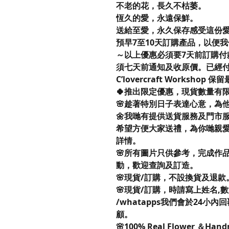
不老的花，長久不枯萎。
恆久的愛，永遠保鮮。
送給至愛，永久保存感受這份愛
預早7至10天訂購產品，以便
～以上優惠必須要7天前訂購付
須七天前通知及收原價。已經
C’lovercraft Worksh
🍀推出限定優惠，現貨數量有
🌸趁著特別日子表達心意，為
🌼我哋有提供送貨服務及門市服務
希望方便大家送禮，為你哋親
詳情。
🌸所有圖片只供參考，完成作
動，歡迎查詢及訂造。
🌸現貨/訂購，不設換貨及退款
🌸現貨/訂購，時請寫上姓名,數量,取貨
/whatapps我們會於24
顧。
🌸100% Real Flower ＆Han