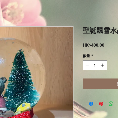
聖誕飄雪水
價
HK$400.00
格
數量
*