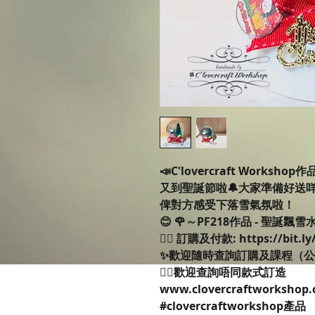
📣C'lovercraft Workshop
又到聖誕節啦🔔大家準備好送
俾對方感受下落雪氣氛啦！
😊 🌹～PF218作品 - 聖誕飄
👉🏻 訂購及付款: https://bit.l
✨歡迎隨時查詢訂購及課程（
👉🏻歡迎查詢唔同款式訂造
www.clovercraftworkshop.
#clovercraftworkshop產品