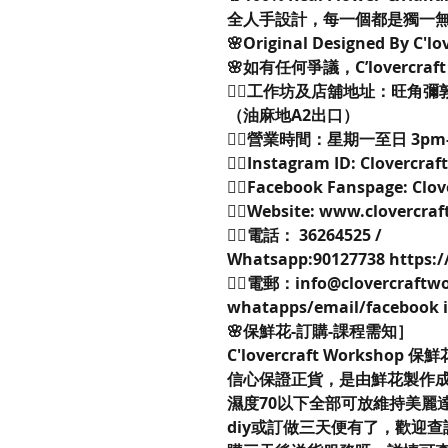
全人手設計，每一個都是獨一
🌸Original Designed By C'l
🌸如有任何爭議，C’lovercra
👉🏻工作坊及店舖地址：旺角彌
（油麻地A2出口）
👉🏻營業時間：星期一至日 3pm
👉🏻Instagram ID: Clovercra
👉🏻Facebook Fanspage: Clo
👉🏻Website: www.clovercr
👉🏻電話： 36264525 /
Whatsapp:90127738 https:/
👉🏻電郵：info@clovercraft
whatapps/email/faceboo
🌸保鮮花-訂購-課程需知］
C'lovercraft Workshop 
信心保證正貨，是由鮮花製作成
濕度70以下全部可放維持美麗
diy或訂做三天便有了，歡迎