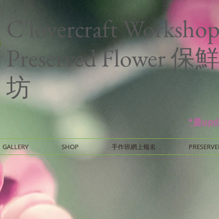
C'lovercraft Worksho
Preserved Flower
坊
*最up
GALLERY
SHOP
手作班網上報名
PRESERVE