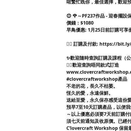
啱繁忙既你，最佳選擇，歡迎預
😊 🌹～PF237作品 - 迎
價錢：$1080
早鳥優惠: 1月25日前訂購可享優
👉🏻 訂購及付款: https://bit.l
✨歡迎隨時查詢訂購及課程（
👉🏻歡迎查詢唔同款式訂造
www.clovercraftworkshop.
#clovercraftworkshop產品
不老的花，長久不枯萎。
恆久的愛，永遠保鮮。
送給至愛，永久保存感受這份愛
預早7至10天訂購產品，以便
～以上優惠必須要7天前訂購付
須七天前通知及收原價。已經
C’lovercraft Worksh