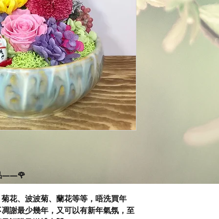
作品——🌹
，菊花、波波菊、蘭花等等，唔洗買年
不凋謝最少幾年，又可以有新年氣氛，至