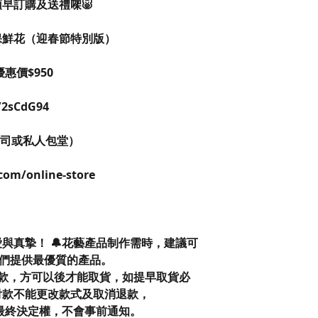
早訂購及送禮㗎🐷
春擺設保鮮花（迎春節特別版）
惠價$950
y/2sCdG94
公司或私人包堂）
com/online-store
與真摯！ 🔔花藝產品制作需時，建議可
我們提供最優質的產品。
款，方可以後才能取貨，如提早取貨必
付款不能更改款式及取消退款，
op 保留最終決定權，不會事前通知。