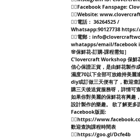
👉🏻Facebook Fanspage: Clo
👉🏻Website: www.clovercr
👉🏻電話： 36264525 /
Whatsapp:90127738 https:/
👉🏻電郵：info@clovercraft
whatapps/email/faceboo
🌸保鮮花-訂購-課程需知］
C'lovercraft Workshop 
信心保證正貨，是由鮮花製作成
濕度70以下全部可放維持美麗
diy或訂做三天便有了，歡迎
購三天後送貨服務呀，詳情可
如果你對美麗的保鮮花有興趣，不妨來到
設計製作的樂趣。 欲了解更多課程細
Facebook版面:
👉🏻https://www.facebook.
歡迎查詢課程時間表
👉🏻https://goo.gl/Dcfe4b