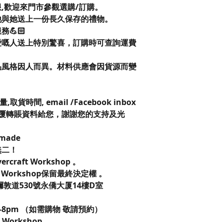
限,歡迎來門市參觀選購/訂購。
他與她送上一份長久保存的禮物。
💪🏻
愛嘅人送上特別驚喜，訂購時可查詢運費
品風格因人而異。材料供應會因貨源而變
。
時間, email /Facebook inbox
小內回覆轉賬資料給您，謝謝您的支持及光
dmade
無二！
overcraft Workshop 。
ft Workshop保留最終決定權 。
彌敦道530號永僑大厦14樓D室
m-8pm （如需購物 敬請預約）
ft Workshop