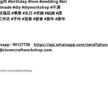
#gift #birthday #love #wedding #bri
ndmade #diy #diyworkshop #不凋
玫瑰花 #畢業 #生日 #求婚 #結婚 #課
#工作坊 #手作 #迎春 #新春 #新年 #新年
25 / Whatsapp : 90127738
https://api.whatsapp.com/send?phon
o@clovercraftworkshop.com
 with clovercraftworkshop