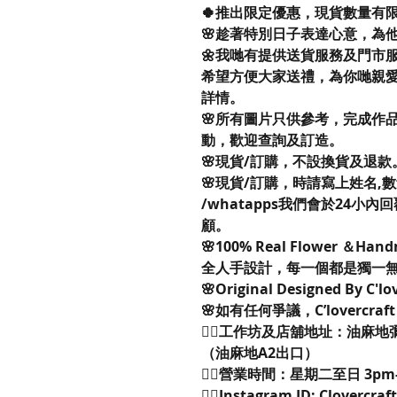
🍀推出限定優惠，現貨數量有
🌸趁著特別日子表達心意，為
🌼我哋有提供送貨服務及門市服務
希望方便大家送禮，為你哋親
詳情。
🌸所有圖片只供參考，完成作
動，歡迎查詢及訂造。
🌸現貨/訂購，不設換貨及退款
🌸現貨/訂購，時請寫上姓名,數量,取貨
/whatapps我們會於24
顧。
🌸100% Real Flower ＆Han
全人手設計，每一個都是獨一
🌸Original Designed By C'l
🌸如有任何爭議，C’lovercra
👉🏻工作坊及店舖地址：油麻地
（油麻地A2出口）
👉🏻營業時間：星期二至日 3p
👉🏻Instagram ID: Clovercra