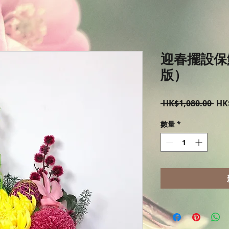
迎春擺設保
版）
一
 HK$1,080.00 
HK
般
數量
*
價
格