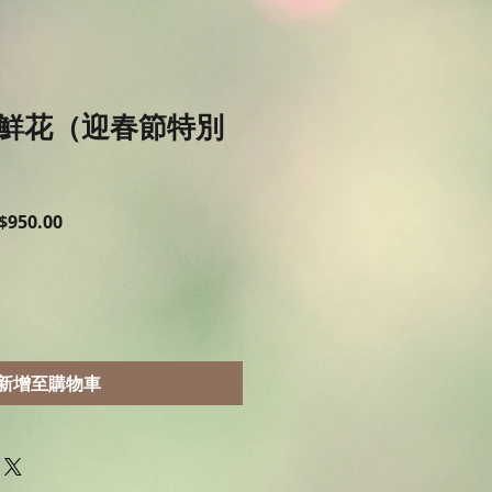
鮮花（迎春節特別
促
$950.00
銷
價
格
新增至購物車