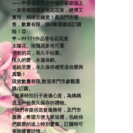
——🌹香皂花花束🌹喺母親節送上
一束香噴噴嘅香皂花花束，經濟又
實用，媽咪至鐘意！產品門市發
售，數量有限，快d黎選購或訂購
啦！😊
🌹～PF171作品香皂花花束
太陽花、玫瑰花多色可選
不老的花，長久不枯萎。
恆久的愛，永遠保鮮。
送給至愛，永久保存感受這份愛與
真摯！
現貨數量有限,歡迎來門市參觀選
購/訂購。
*趁著特別日子表達心意，為媽媽
送上一份長久保存的禮物。
*我們有提供送貨服務呀，及門市
服務，希望方便大家送禮，也給你
們親愛的送上特別驚喜，訂購時可
查詢運費詳情。