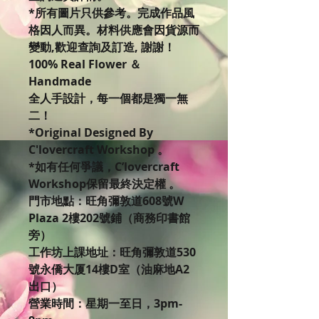
*所有圖片只供參考。完成作品風
格因人而異。材料供應會因貨源而
變動,歡迎查詢及訂造, 謝謝！
100% Real Flower ＆
Handmade
全人手設計，每一個都是獨一無
二！
*Original Designed By
C'lovercraft Workshop 。
*如有任何爭議，C’lovercraft
Workshop保留最終決定權 。
門市地點：旺角彌敦道608號W
Plaza 2樓202號鋪（商務印書館
旁）
工作坊上課地址：旺角彌敦道530
號永僑大厦14樓D室（油麻地A2
出口）
營業時間：星期一至日，3pm-