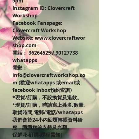
9pm
Instagram ID: Clovercraft
Workshop
Facebook Fanspage:
Clovercraft Workshop
Website: www.clovercraftwor
shop.com
電話： 36264525 / 90127738
whatapps
電郵：
info@clovercraftworkshop.co
m (歡迎whatapps 或email或
facebook inbox預約查詢)
*現貨/訂購，不設換貨及退款。
*現貨/訂購，時請寫上姓名,數量,
取貨時間,電郵/電話/whatapps
我們會於24小內回覆轉賬資料給
您，謝謝您的支持及光顧。
保鮮花-訂購-課程需知］