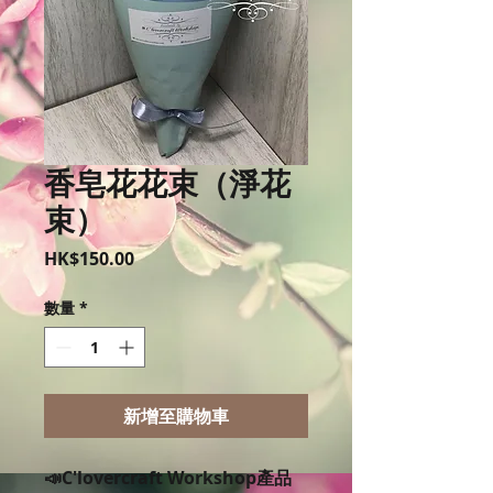
香皂花花束（淨花
束）
價
HK$150.00
格
數量
*
新增至購物車
📣C'lovercraft Workshop產品