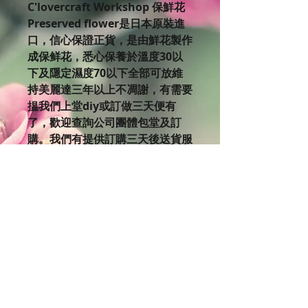
C'lovercraft Workshop 保鮮花
Preserved flower是日本原裝進
口，信心保證正貨，是由鮮花製作
成保鲜花，悉心保養於溫度30以
下及隱定濕度70以下全部可放維
持美麗達三年以上不凋謝，有需要
揾我們上堂diy或訂做三天便有
了，歡迎查詢公司團體包堂及訂
購。我們有提供訂購三天後送貨服
務呀，詳情可查詢送貨費用。
如果你對美麗的保鮮花有興趣，不
妨來到C’lovercraft Workshop體
驗設計製作的樂趣。 欲了解更多
課程細節，
請瀏覽Clovercraft Facebook版
面: https://www.facebook.co
m/clovercraftworkshop/even
ts
我們網頁有不同課程時間表，歡迎