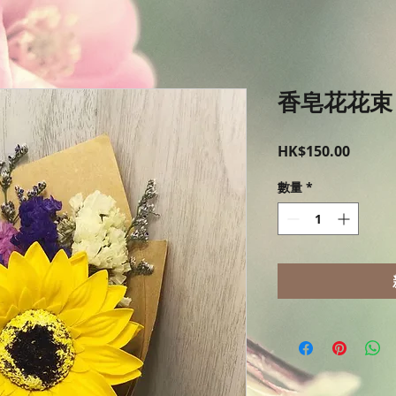
香皂花花束
價
HK$150.00
格
數量
*