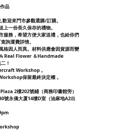
40作品
限,歡迎來門市參觀選購/訂購。
送上一份長久保存的禮物。
市服務，希望方便大家送禮，也給你們
可查詢運費詳情。
風格因人而異。材料供應會因貨源而變
eal Flower ＆Handmade
無二！
vercraft Workshop 。
t Workshop保留最終決定權 。
laza 2樓202號鋪（商務印書館旁）
0號永僑大厦14樓D室（油麻地A2出
9pm
 Workshop