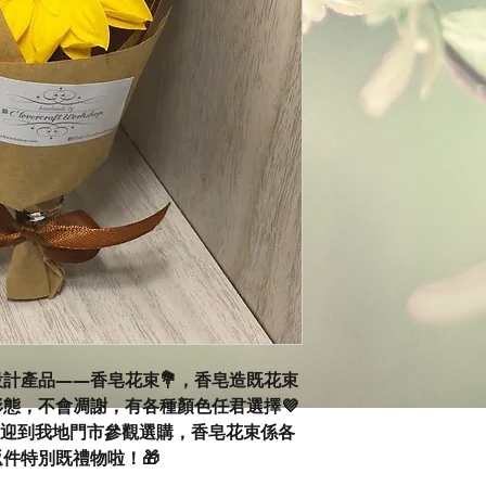
情人節新設計產品——香皂花束💐，香皂造既花束
態，不會凋謝，有各種顏色任君選擇💜
歡迎到我地門市參觀選購，香皂花束係各
件特別既禮物啦！🎁