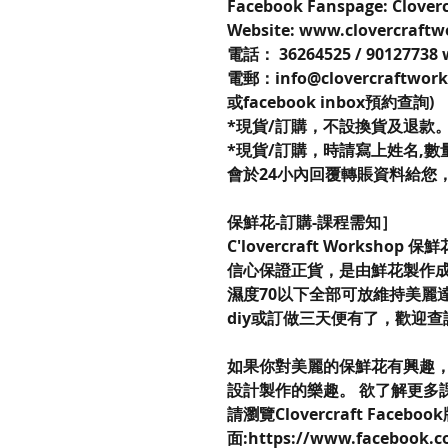
Facebook Fanspage: Clover
Website: www.clovercraft
電話： 36264525 / 90127738
電郵：info@clovercraftwor
或facebook inbox預約查詢)
*現貨/訂購，不設換貨及退款
*現貨/訂購，時請寫上姓名,數量,
會於24小內回覆轉賬資料給您
保鮮花-訂購-課程需知］
C'lovercraft Workshop 
信心保證正貨，是由鮮花製作成
濕度70以下全部可放維持美麗
diy或訂做三天便有了，歡迎
如果你對美麗的保鮮花有興趣，不妨來到
設計製作的樂趣。 欲了解更多
請瀏覽Clovercraft Faceboo
面:https://www.facebook.c