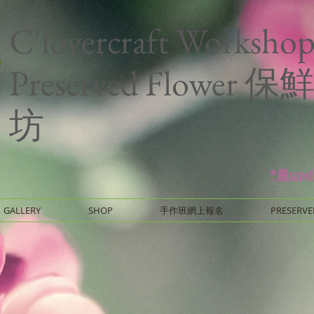
C'lovercraft Worksho
Preserved Flower
坊
*最up
GALLERY
SHOP
手作班網上報名
PRESERVE