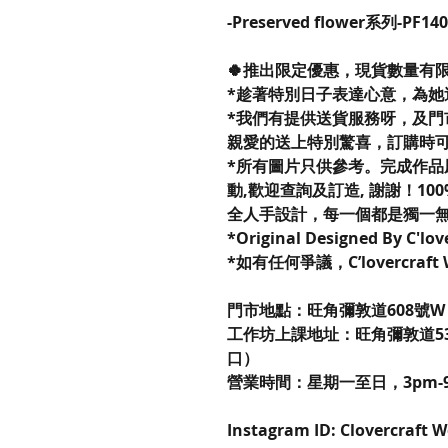
-Preserved flower系列-PF1
🍀推出限定優惠，現貨數量有
*趁著特別日子表達心意，為她
*我們有提供送貨服務呀，及門
親愛的送上特別驚喜，訂購時
*所有圖片只供參考。完成作品
動,歡迎查詢及訂造, 謝謝！100% R
全人手設計，每一個都是獨一
*Original Designed By C'lo
*如有任何爭議，C’lovercraf
門市地點：旺角彌敦道608號W P
工作坊上課地址：旺角彌敦道53
口）
營業時間：星期一至日，3pm-
Instagram ID: Clovercraft