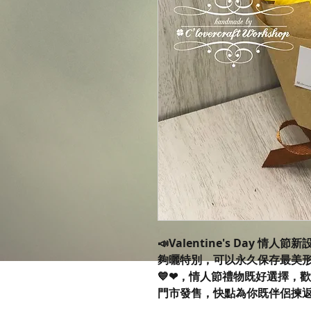
📣Valentine's Day 
夠曬特別，可以永久保存最美形
💙❤，情人節禮物既好選擇，
門市發售，快點為你既伴侶揀返