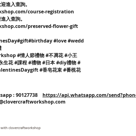
歡迎進入查詢。
kshop.com/course-registration
迎進入查詢。
kshop.com/preserved-flower-gift
inesDay#gift#birthday #love #wedd
禮
yworkshop #情人節禮物 #不凋花 #小王
生花 #課程 #禮物 #日本 #diy禮物 #
ntinesDaygift #香皂花束 #番梘花
25 / Whatsapp : 90127738
https://api.whatsapp.com/send?phon
o@clovercraftworkshop.com
 with clovercraftworkshop