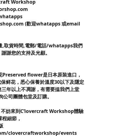
craft Workshop
worshop.com
 whatapps
kshop.com (歡迎whatapps 或email
。
取貨時間,電郵/電話/whatapps我們
，謝謝您的支持及光顧。
保鮮花Preserved flower是日本原裝進口，
保鲜花，悉心保養於溫度30以下及隱定
達三年以上不凋謝，有需要揾我們上堂
查詢公司團體包堂及訂購。
C’lovercraft Workshop體驗
課程細節，
k版
om/clovercraftworkshop/events