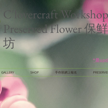
C'lovercraft Worksho
Preserved Flower
坊
*最up
GALLERY
SHOP
手作班網上報名
PRESERVE