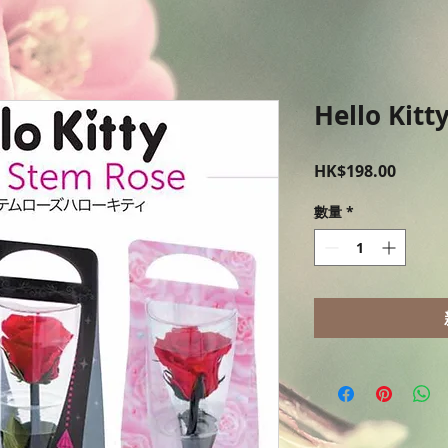
Hello K
價
HK$198.00
格
數量
*