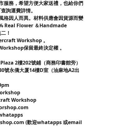
市服務，希望方便大家送禮，也給你們
可查詢運費詳情。
風格因人而異。材料供應會因貨源而變
eal Flower ＆Handmade
無二！
vercraft Workshop 。
t Workshop保留最終決定權 。
laza 2樓202號鋪（商務印書館旁）
0號永僑大厦14樓D室（油麻地A2出
9pm
 Workshop
craft Workshop
worshop.com
 whatapps
kshop.com (歡迎whatapps 或email
。