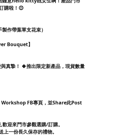
啱鍾意hello kitty既女生啊！產品門市
訂購啦！😊
口人手製作帶葉單支花束）
ower Bouquet】
與真摯！ 🍀推出限定新產品，現貨數量
raft Workshop FB專頁，並Share此Post
限,歡迎來門市參觀選購/訂購。
送上一份長久保存的禮物。