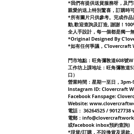
*我們有提供送貨服務呀，及門
親愛的送上特別驚喜，訂購時
*所有圖片只供參考。完成作品
動,歡迎查詢及訂造, 謝謝！100% R
全人手設計，每一個都是獨一
*Original Designed By C'lo
*如有任何爭議，C’lovercraf
門市地點：旺角彌敦道608號W P
工作坊上課地址：旺角彌敦道53
口）
營業時間：星期一至日，3pm-
Instagram ID: Clovercraft
Facebook Fanspage: Clover
Website: www.clovercraft
電話： 36264525 / 90127738
電郵：info@clovercraftwor
或facebook inbox預約查詢)
*現貨/訂購，不設換貨及退款