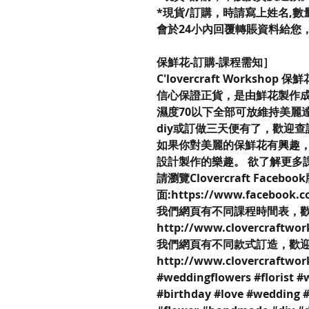
*現貨/訂購，時請寫上姓名,數量,
會於24小內回覆轉賬資料給您
保鮮花-訂購-課程需知］
C'lovercraft Workshop 
信心保證正貨，是由鮮花製作成
濕度70以下全部可放維持美麗
diy或訂做三天便有了，歡迎
如果你對美麗的保鮮花有興趣，不妨來到
設計製作的樂趣。 欲了解更多
請瀏覽Clovercraft Faceboo
面:https://www.facebook.c
我們網頁有不同課程時間表，
http://www.clovercraftwor
我們網頁有不同款式訂造，歡
http://www.clovercraftwor
#weddingflowers #florist #
#birthday #love #wedding 