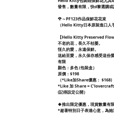
Hello Kitty包裝既保鮮花尤其
發售，數量有限，快d黎選購或
🌹～PF123作品保鮮花花束
（Hello Kitty日本原裝進
【Hello Kitty Preserved Fl
不老的花，長久不枯萎。
恆久的愛，永遠保鮮。
送給至愛，永久保存感受這份愛
有限
顏色：多色 (包裝盒）
原價：$198
（*Like加Share優惠： $168)
*Like 加 Share = C'loverc
(記得設定公開）
🍀推出限定優惠，現貨數量有
*趁著特別日子表達心意，為她