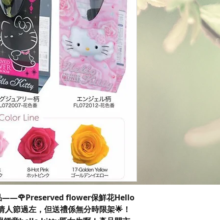
產品——🌹Preserved flower保鮮花Hello
雖然情人節過左，但送禮係無分時限架🌟！