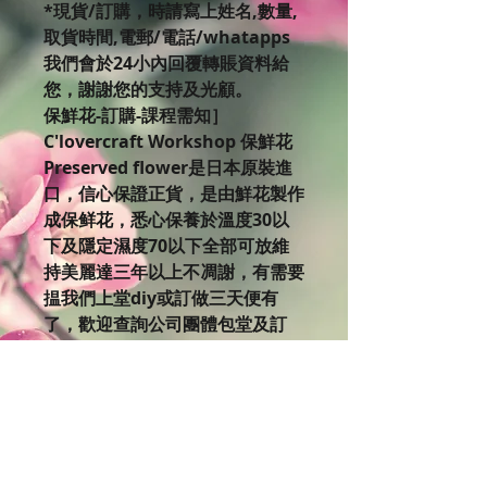
*現貨/訂購，時請寫上姓名,數量,
取貨時間,電郵/電話/whatapps
我們會於24小內回覆轉賬資料給
您，謝謝您的支持及光顧。
保鮮花-訂購-課程需知］
C'lovercraft Workshop 保鮮花
Preserved flower是日本原裝進
口，信心保證正貨，是由鮮花製作
成保鲜花，悉心保養於溫度30以
下及隱定濕度70以下全部可放維
持美麗達三年以上不凋謝，有需要
揾我們上堂diy或訂做三天便有
了，歡迎查詢公司團體包堂及訂
購。
如果你對美麗的保鮮花有興趣，不
妨來到C’lovercraft Workshop體
驗設計製作的樂趣。 欲了解更多
課程細節，
請瀏覽Clovercraft Facebook版