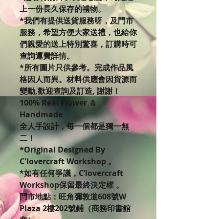
上一份長久保存的禮物。
*我們有提供送貨服務呀，及門市
服務，希望方便大家送禮，也給你
們親愛的送上特別驚喜，訂購時可
查詢運費詳情。
*所有圖片只供參考。完成作品風
格因人而異。材料供應會因貨源而
變動,歡迎查詢及訂造, 謝謝！
100% Real Flower ＆
Handmade
全人手設計，每一個都是獨一無
二！
*Original Designed By
C'lovercraft Workshop 。
*如有任何爭議，C’lovercraft
Workshop保留最終決定權 。
門市地點：旺角彌敦道608號W
Plaza 2樓202號鋪（商務印書館