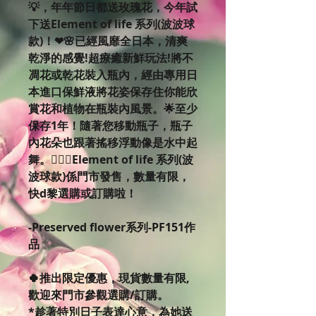
💡，年年節日都送玫瑰花，今年試
下送Element of life 系列(波波球
款)！❤🌸已經風靡全日本，清爽
乾淨的感覺!超療癒新鮮玩法!將不
凋花或乾花裝入瓶內，經由專用日
本進口保鮮液將花姿保存住你能欣
賞花和植物在瓶裝內風景。🌟至少
保存1年！隨著您移動瓶子，瓶子
內花朵也跟著搖移浮動像是水中起
舞。👍🏻🤩Element of life 系列(波
波球款)係門市發售，數量有限，
快d黎選購或訂購啦！
-Preserved flower系列-PF151作
品
🍀推出限定優惠，現貨數量有限,
歡迎來門市參觀選購/訂購。
*趁著特別日子表達心意，為她送