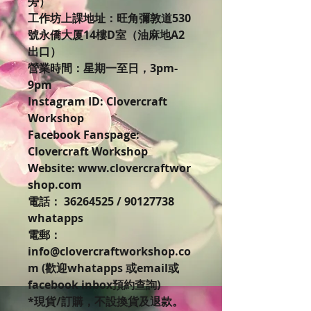
旁）
工作坊上課地址：旺角彌敦道530
號永僑大厦14樓D室（油麻地A2
出口）
營業時間：星期一至日，3pm-
9pm
Instagram ID: Clovercraft
Workshop
Facebook Fanspage:
Clovercraft Workshop
Website: www.clovercraftwor
shop.com
電話： 36264525 / 90127738
whatapps
電郵：
info@clovercraftworkshop.co
m (歡迎whatapps 或email或
facebook inbox預約查詢)
*現貨/訂購，不設換貨及退款。