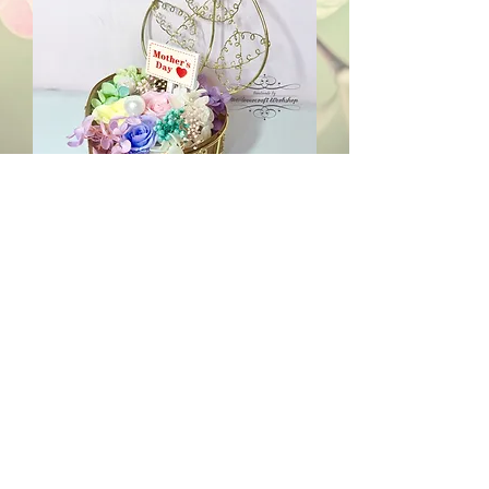
母親節保鮮花心型花盒
價格
HK$490.00