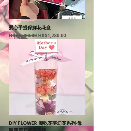
愛心手提保鮮花花盒
一般價格
促銷價格
HK$1,380.00
HK$1,280.00
DIY FLOWER 麗乾花夢幻花系列-母
親節康乃馨夢想瓶