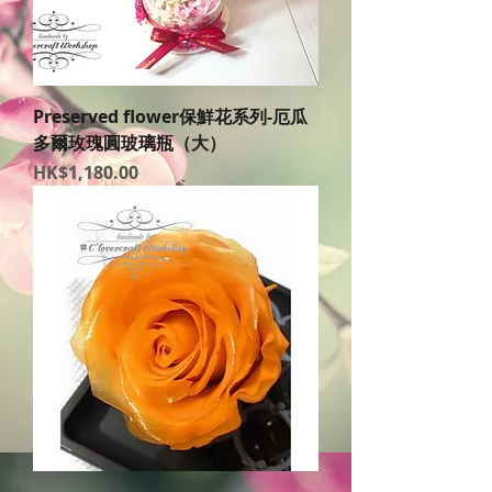
Preserved flower保鮮花系列-厄瓜
多爾玫瑰圓玻璃瓶（大）
價格
HK$1,180.00