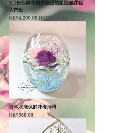
7月份保鮮花製作基礎初級證書課程
入門班
一般價格
促銷價格
HK$4,200.00
HK$3,700.00
日本水漾保鮮花復活蛋
價格
HK$380.00