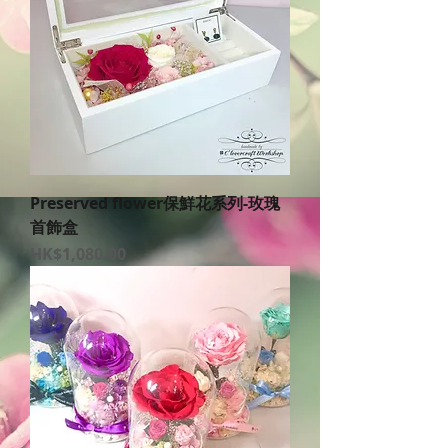
Preserved flower保鮮花系列-玫瑰
首飾盒
價格
HK$1,080.00