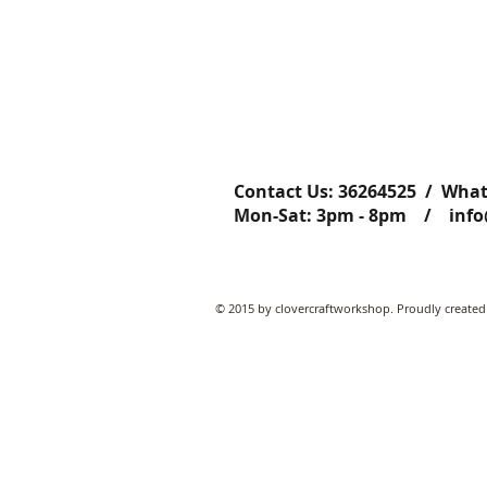
變
動,
迎
查
詢
及
訂
造
clovercraftworkshop@gmail.com
謝
謝！
Contact Us: ​​​​​​​​​​​​​​​​​​​​362645
Mon-Sat: 3pm - 8pm /
inf
© 2015 by clovercraftworkshop. Proudly created