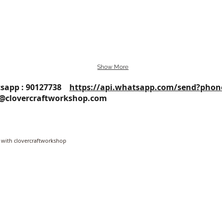
變
變
動,
動,
迎
歡
查
迎
詢
查
及
詢
訂
及
造
訂
Show More
clovercraftworkshop@gmail.com
造
謝
cloverc
謝！
謝
25 / Whatsapp : 90127738
https://api.whatsapp.com/send?phon
謝！
o@clovercraftworkshop.com
 with clovercraftworkshop