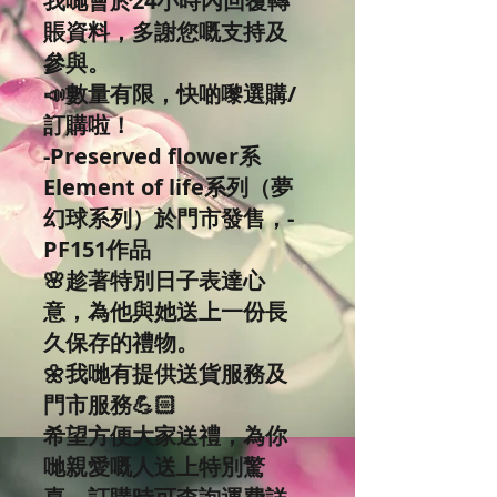
我哋會於24小時內回覆轉
賬資料，多謝您嘅支持及
參與。
📣數量有限，快啲嚟選購/
訂購啦！
-Preserved flower系
Element of life系列（夢
幻球系列）於門市發售，-
PF151作品
🌸趁著特別日子表達心
意，為他與她送上一份長
久保存的禮物。
🌼我哋有提供送貨服務及
門市服務💪🏻
希望方便大家送禮，為你
哋親愛嘅人送上特別驚