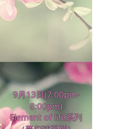
9月13日(7:00pm-
8:00pm)
Element of life系列